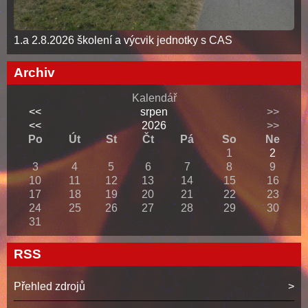
1.a 2.8.2026 školení a výcvik jednotky s CAS
Archiv
Kalendář
<<
srpen
>>
<<
2026
>>
Po
Út
St
Čt
Pá
So
Ne
1
2
3
4
5
6
7
8
9
10
11
12
13
14
15
16
17
18
19
20
21
22
23
24
25
26
27
28
29
30
31
RSS
Přehled zdrojů