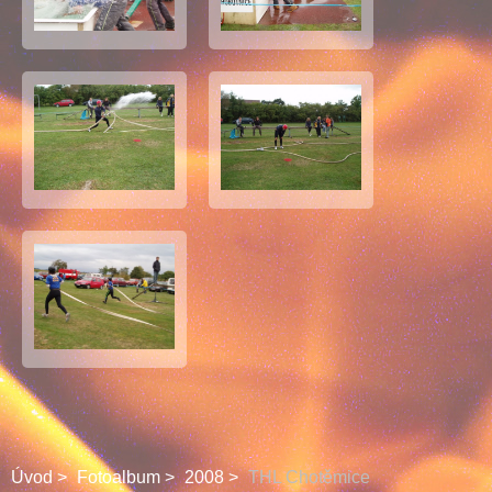
Úvod
Fotoalbum
2008
THL Chotěmice