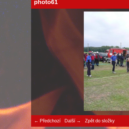
photo61
← Předchozí
Další →
Zpět do složky