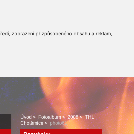
 SBORU
FACEBOOK
středí, zobrazení přizpůsobeného obsahu a reklam,
Úvod
Fotoalbum
2008
THL
Chotěmice
photo61