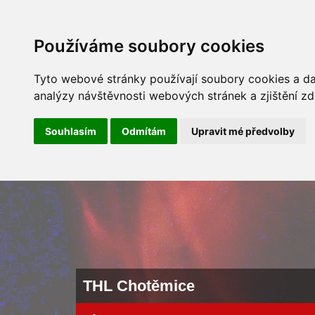
ÚVOD
NOVINKY
ARCHÍV 
Používáme soubory cookies
Tyto webové stránky používají soubory cookies a dal
analýzy návštěvnosti webových stránek a zjištění zd
Souhlasím
Odmítám
Upravit mé předvolby
THL Chotěmice