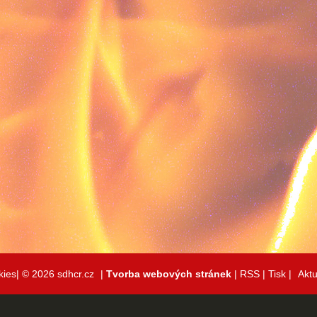
kies|
© 2026 sdhcr.cz
|
Tvorba webových stránek
|
RSS
|
Tisk
|
Aktu