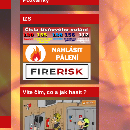
Pozvánky
IZS
Víte čím, co a jak hasit ?