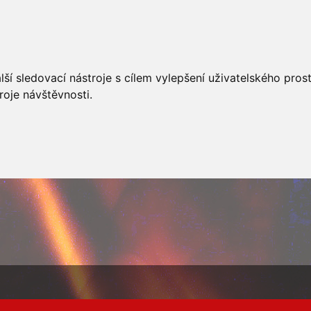
AKCÍ
JSDHO
FOTOALBUM
VIDEA
PREVENCE
O
ší sledovací nástroje s cílem vylepšení uživatelského pro
roje návštěvnosti.