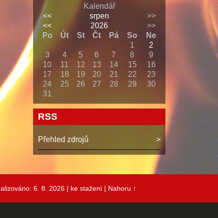
Kalendář
<<
srpen
>>
<<
2026
>>
Po
Út
St
Čt
Pá
So
Ne
1
2
3
4
5
6
7
8
9
10
11
12
13
14
15
16
17
18
19
20
21
22
23
24
25
26
27
28
29
30
31
RSS
Přehled zdrojů
alizováno: 6. 8. 2026
| ke stažení
|
Nahoru ↑