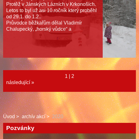
Protěž v Jánských Lázních v Krkonoších.
Letos to byl už asi 10.ročník který proběhl
od 29.1. do 1.2..
Průvodce běžkařům dělal Vladimír
Chalupecký, „horský vůdce“ a
provozovatel košické Restaurace 96.
1
|
2
následující »
Úvod
archív akcí
2020
Pozvánky