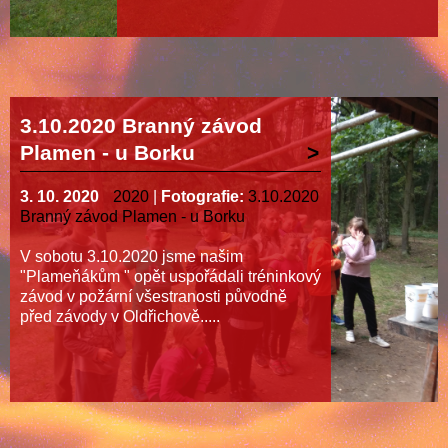
3.10.2020 Branný závod
Plamen - u Borku
3. 10. 2020
2020
|
Fotografie:
3.10.2020
Branný závod Plamen - u Borku
V sobotu 3.10.2020 jsme našim
"Plameňákům " opět uspořádali tréninkový
závod v požární všestranosti původně
před závody v Oldřichově.....