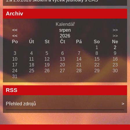
Archiv
Kalendář
<<
srpen
>>
<<
2026
>>
Po
Út
St
Čt
Pá
So
Ne
1
2
3
4
5
6
7
8
9
10
11
12
13
14
15
16
17
18
19
20
21
22
23
24
25
26
27
28
29
30
31
RSS
Přehled zdrojů