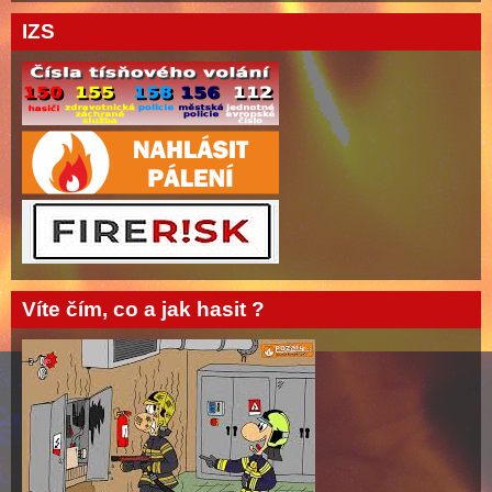
IZS
Víte čím, co a jak hasit ?