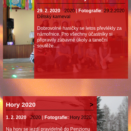
29. 2. 2020
2020
|
Fotografie:
29.2.2020
Dětský karneval
Dobrovolné hasičky se letos převlékly za
námořnice. Pro všechny účastníky si
připravily zábavné úkoly a taneční
soutěže.....
Hory 2020
1. 2. 2020
2020
|
Fotografie:
Hory 2020
Na hory se jezdí pravidelně do Penzionu