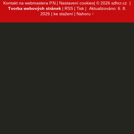
Kontakt na webmastera P.N.|
Nastavení cookies|
© 2026 sdhcr.cz
|
Tvorba webových stránek
|
RSS
|
Tisk
|
Aktualizováno: 6. 8.
2026
| ke stažení
|
Nahoru ↑