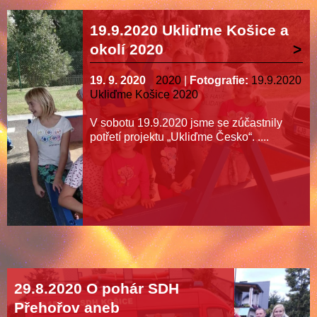
19.9.2020 Ukliďme Košice a
okolí 2020
19. 9. 2020
2020
|
Fotografie:
19.9.2020
Ukliďme Košice 2020
V sobotu 19.9.2020 jsme se zúčastnily
potřetí projektu „Ukliďme Česko“. ....
29.8.2020 O pohár SDH
Přehořov aneb