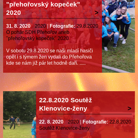
"přehořovský kopeček"
2020
31. 8. 2020
2020
|
Fotografie:
29.8.2020
O pohár SDH Přehořov aneb
"přehořovský kopeček" 2020
V sobotu 29.8.2020 se naši mladí hasiči
opět i s týmem žen vydali do Přehořova
kde se nám již pár let hodně daří. .....
22.8.2020 Soutěž
Klenovice-ženy
22. 8. 2020
2020
|
Fotografie:
22.8.2020
Soutěž Klenovice-ženy