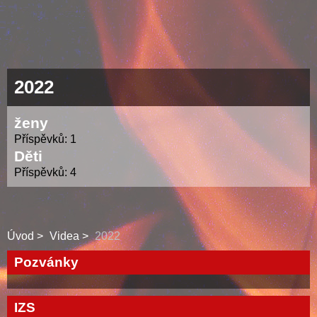
2022
ženy
Příspěvků:
1
Děti
Příspěvků:
4
Úvod
Videa
2022
Pozvánky
IZS