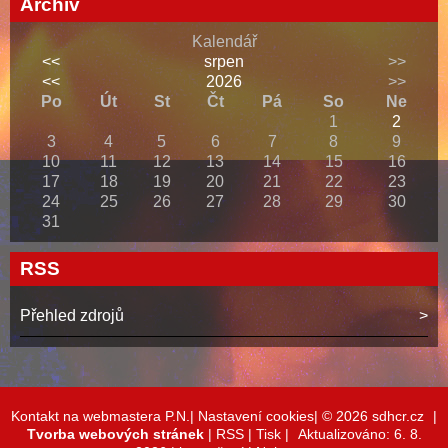
Archiv
Kalendář
<<
srpen
>>
<<
2026
>>
Po
Út
St
Čt
Pá
So
Ne
1
2
3
4
5
6
7
8
9
10
11
12
13
14
15
16
17
18
19
20
21
22
23
24
25
26
27
28
29
30
31
RSS
Přehled zdrojů
Kontakt na webmastera P.N.|
Nastavení cookies|
© 2026 sdhcr.cz
|
Tvorba webových stránek
|
RSS
|
Tisk
|
Aktualizováno: 6. 8.