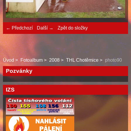
← Předchozí
Další →
Zpět do složky
Úvod
Fotoalbum
2008
THL Chotěmice
photo90
Pozvánky
IZS