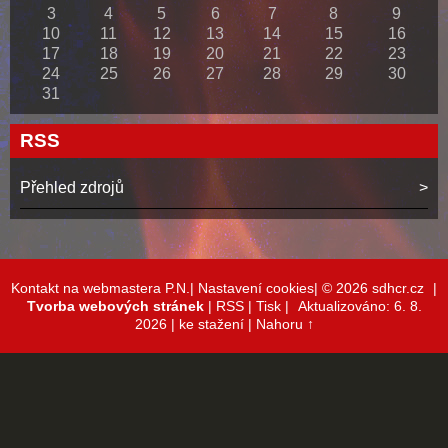
3
4
5
6
7
8
9
10
11
12
13
14
15
16
17
18
19
20
21
22
23
24
25
26
27
28
29
30
31
RSS
Přehled zdrojů
Kontakt na webmastera P.N.|
Nastavení cookies|
© 2026 sdhcr.cz
|
Tvorba webových stránek
|
RSS
|
Tisk
|
Aktualizováno: 6. 8.
2026
| ke stažení
|
Nahoru ↑