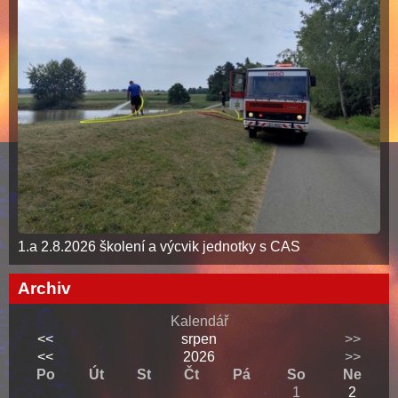
1.a 2.8.2026 školení a výcvik jednotky s CAS
Archiv
Kalendář
<<
srpen
>>
<<
2026
>>
Po
Út
St
Čt
Pá
So
Ne
1
2