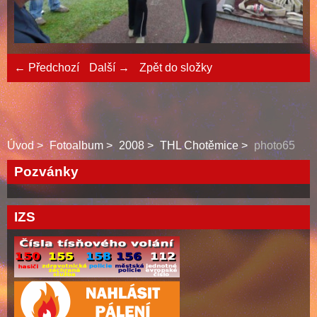
← Předchozí
Další →
Zpět do složky
Úvod
Fotoalbum
2008
THL Chotěmice
photo65
Pozvánky
IZS