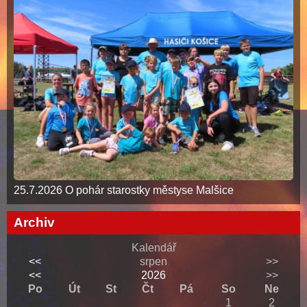
25.7.2026 O pohár starostky městyse Malšice
Archiv
Kalendář
<<
srpen
>>
<<
2026
>>
Po
Út
St
Čt
Pá
So
Ne
1
2