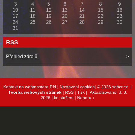
3
4
5
6
7
8
9
10
11
12
13
14
15
16
17
18
19
20
21
22
23
24
25
26
27
28
29
30
31
RSS
Přehled zdrojů
Kontakt na webmastera P.N.|
Nastavení cookies|
© 2026 sdhcr.cz
|
Tvorba webových stránek
|
RSS
|
Tisk
|
Aktualizováno: 3. 8.
2026
| ke stažení
|
Nahoru ↑