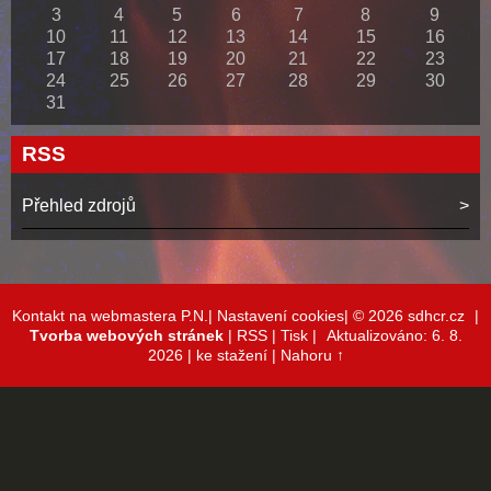
3
4
5
6
7
8
9
10
11
12
13
14
15
16
17
18
19
20
21
22
23
24
25
26
27
28
29
30
31
RSS
Přehled zdrojů
Kontakt na webmastera P.N.|
Nastavení cookies|
© 2026 sdhcr.cz
|
Tvorba webových stránek
|
RSS
|
Tisk
|
Aktualizováno: 6. 8.
2026
| ke stažení
|
Nahoru ↑