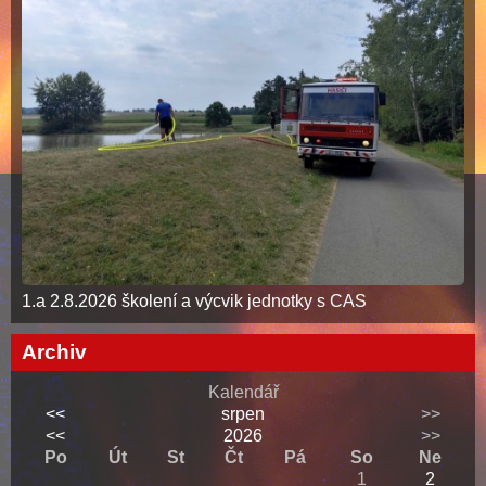
1.a 2.8.2026 školení a výcvik jednotky s CAS
Archiv
Kalendář
<<
srpen
>>
<<
2026
>>
Po
Út
St
Čt
Pá
So
Ne
1
2