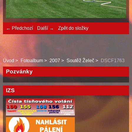
← Předchozí
Další →
Zpět do složky
Úvod
Fotoalbum
2007
Soutěž Želeč
DSCF1763
Pozvánky
IZS