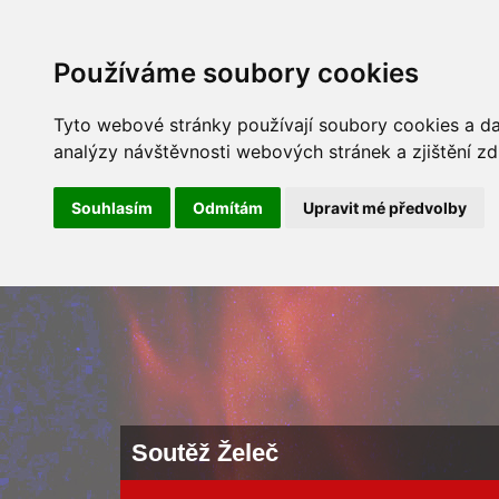
ÚVOD
NOVINKY
ARCHÍV 
Používáme soubory cookies
Tyto webové stránky používají soubory cookies a dal
analýzy návštěvnosti webových stránek a zjištění zd
Souhlasím
Odmítám
Upravit mé předvolby
Soutěž Želeč