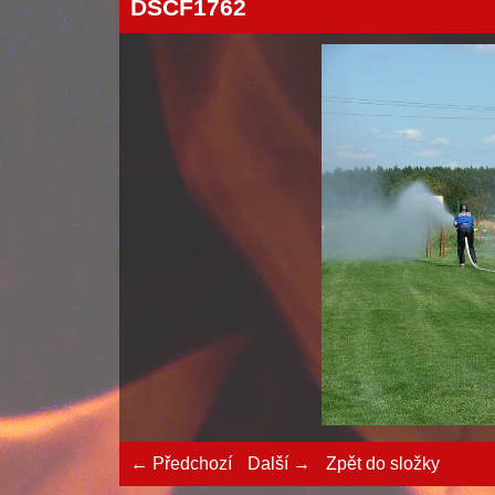
DSCF1762
← Předchozí
Další →
Zpět do složky