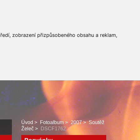
 SBORU
FACEBOOK
středí, zobrazení přizpůsobeného obsahu a reklam,
Úvod
Fotoalbum
2007
Soutěž
Želeč
DSCF1762