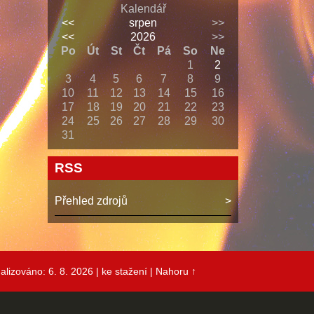
Kalendář
<<
srpen
>>
<<
2026
>>
Po
Út
St
Čt
Pá
So
Ne
1
2
3
4
5
6
7
8
9
10
11
12
13
14
15
16
17
18
19
20
21
22
23
24
25
26
27
28
29
30
31
RSS
Přehled zdrojů
alizováno: 6. 8. 2026
| ke stažení
|
Nahoru ↑