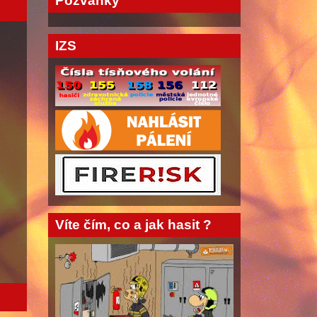
Pozvánky
IZS
Víte čím, co a jak hasit ?