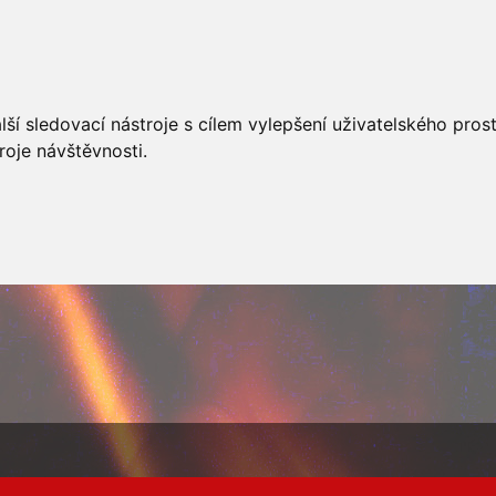
AKCÍ
JSDHO
FOTOALBUM
VIDEA
PREVENCE
O
ší sledovací nástroje s cílem vylepšení uživatelského pro
roje návštěvnosti.