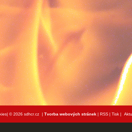
kies|
© 2026 sdhcr.cz
|
Tvorba webových stránek
|
RSS
|
Tisk
|
Aktu