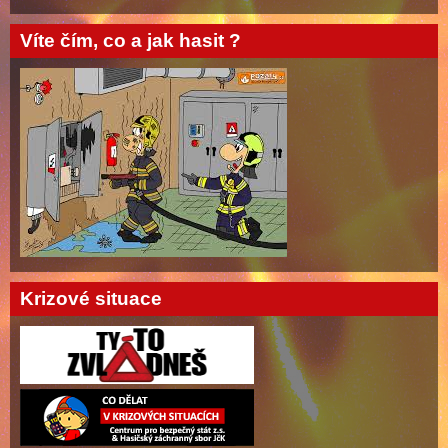
Víte čím, co a jak hasit ?
Krizové situace