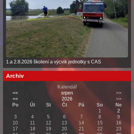
1.a 2.8.2026 školení a výcvik jednotky s CAS
Archiv
Kalendář
<<
srpen
>>
<<
2026
>>
Po
Út
St
Čt
Pá
So
Ne
1
2
3
4
5
6
7
8
9
10
11
12
13
14
15
16
17
18
19
20
21
22
23