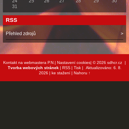
24
25
26
27
28
29
30
31
RSS
Přehled zdrojů
Kontakt na webmastera P.N.|
Nastavení cookies|
© 2026 sdhcr.cz
|
Tvorba webových stránek
|
RSS
|
Tisk
|
Aktualizováno: 6. 8.
2026
| ke stažení
|
Nahoru ↑