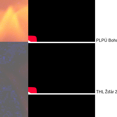
PLPÚ Bohda
THL Žďár 2