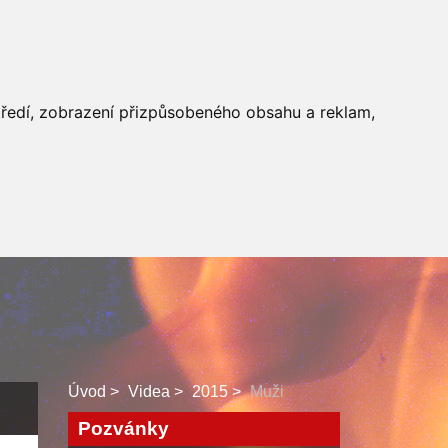
 SBORU
FACEBOOK
středí, zobrazení přizpůsobeného obsahu a reklam,
Úvod
Videa
2015
Muži
Pozvánky