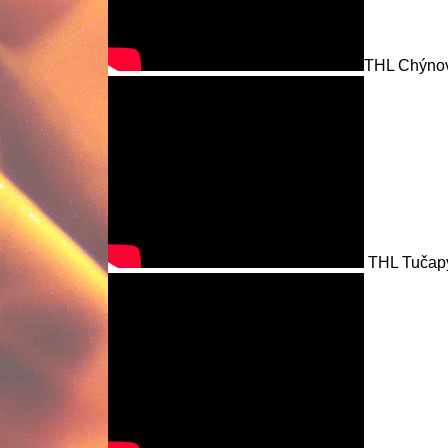
THL Chýnov
THL Tučapy