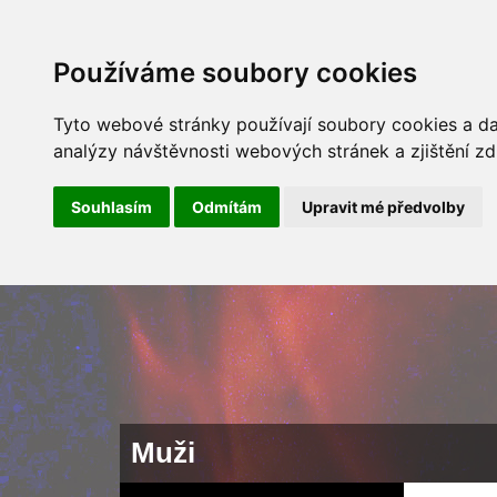
ÚVOD
NOVINKY
ARCHÍV 
Používáme soubory cookies
Tyto webové stránky používají soubory cookies a dal
analýzy návštěvnosti webových stránek a zjištění zd
Souhlasím
Odmítám
Upravit mé předvolby
Muži