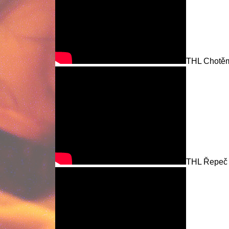
THL Chotěm
THL Řepeč 