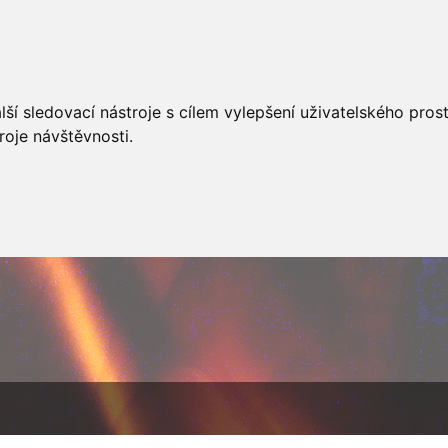
AKCÍ
JSDHO
FOTOALBUM
VIDEA
PREVENCE
O
ší sledovací nástroje s cílem vylepšení uživatelského pro
roje návštěvnosti.