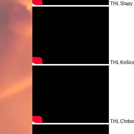
THL Slapy 
THL Košice
THL Chrbon