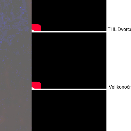
THL Dvorce
Velikonočn