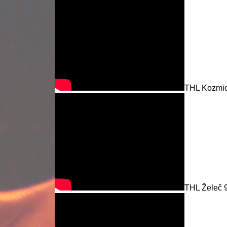
THL Kozmic
THL Želeč 9