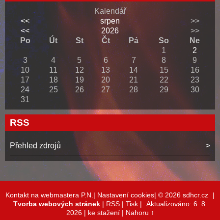
Kalendář
<<
srpen
>>
<<
2026
>>
Po
Út
St
Čt
Pá
So
Ne
1
2
3
4
5
6
7
8
9
10
11
12
13
14
15
16
17
18
19
20
21
22
23
24
25
26
27
28
29
30
31
RSS
Přehled zdrojů
Kontakt na webmastera P.N.|
Nastavení cookies|
© 2026 sdhcr.cz
|
Tvorba webových stránek
|
RSS
|
Tisk
|
Aktualizováno: 6. 8.
2026
| ke stažení
|
Nahoru ↑