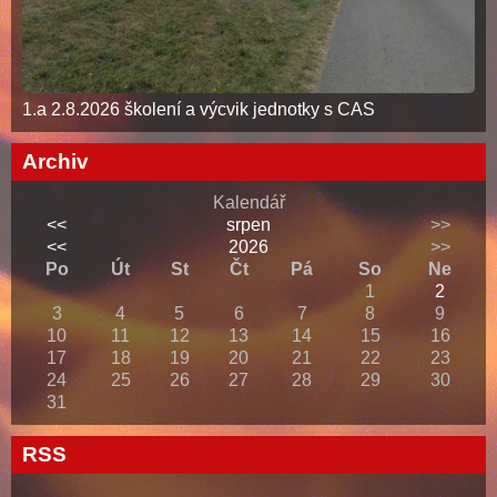
1.a 2.8.2026 školení a výcvik jednotky s CAS
Archiv
Kalendář
<<
srpen
>>
<<
2026
>>
Po
Út
St
Čt
Pá
So
Ne
1
2
3
4
5
6
7
8
9
10
11
12
13
14
15
16
17
18
19
20
21
22
23
24
25
26
27
28
29
30
31
RSS