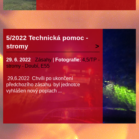
5/2022 Technická pomoc -
stromy
29. 6. 2022
Zásahy
|
Fotografie:
4,5/TP -
stromy - Doubí, E55
29,6.2022 Chvíli po ukončení
předchozího zásahu byl jednotce
vyhlášen nový poplach ...