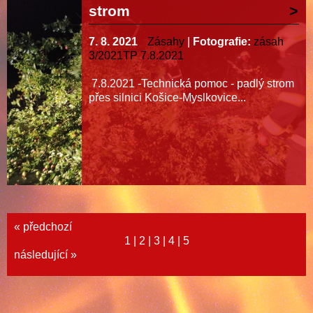
strom
7. 8. 2021
Zásahy
|
Fotografie:
zásah
3/2021TP 7.8.2021
7.8.2021 -Technická pomoc - padlý strom
přes silnici Košice-Myslkovice...
« předchozí
1
|
2
|
3
|
4
|
5
následující »