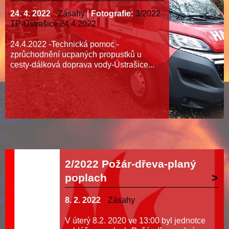
24. 4. 2022
Zásahy
|
Fotografie:
3/2022
TP-Ústrašice 24.4.2022
24.4.2022 -Technická pomoc -
zprůchodnění ucpaných propustků u
cesty-dálková doprava vody-Ústrašice...
2/2022 Požár-dřeva-planý
poplach
8. 2. 2022
Zásahy
V úterý 8.2. 2020 ve 13:00 byl jednotce