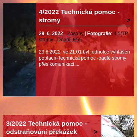
4/2022 Technická pomoc -
stromy
29. 6. 2022
Zásahy
|
Fotografie:
4,5/TP -
stromy - Doubí, E55
29,6.2022 ve 21:01 byl jednotce vyhlášen
poplach-Technická pomoc -padlé stromy
přes komunikaci....
3/2022 Technická pomoc -
odstraňování překážek