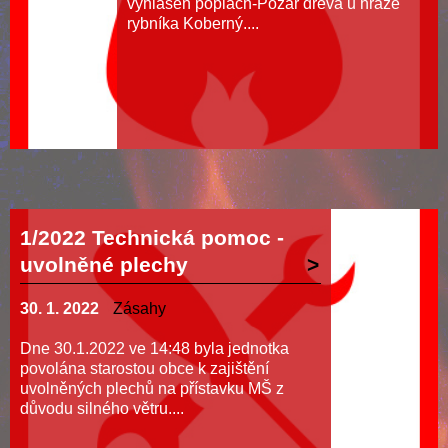
vyhlášen poplach-Požár dřeva u hráze
rybníka Koberný....
1/2022 Technická pomoc -
uvolněné plechy
30. 1. 2022
Zásahy
Dne 30.1.2022 ve 14:48 byla jednotka
povolána starostou obce k zajištění
uvolněných plechů na přístavku MŠ z
důvodu silného větru....