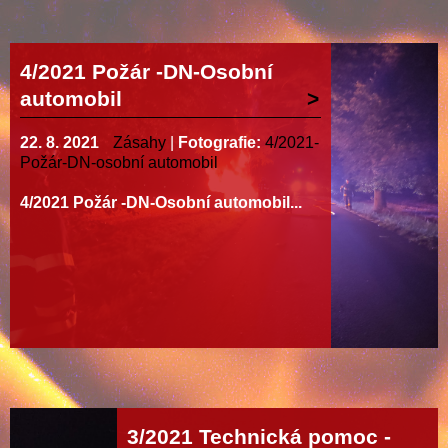
4/2021 Požár -DN-Osobní
automobil
22. 8. 2021
Zásahy
|
Fotografie:
4/2021-
Požár-DN-osobní automobil
4/2021 Požár -DN-Osobní automobil...
3/2021 Technická pomoc -