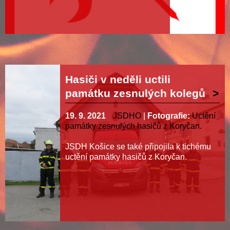
Hasiči v neděli uctili
památku zesnulých kolegů
19. 9. 2021
JSDHO
|
Fotografie:
Uctění
památky zesnulých hasičů z Koryčan.
JSDH Košice se také připojila k tichému
uctění památky hasičů z Koryčan.