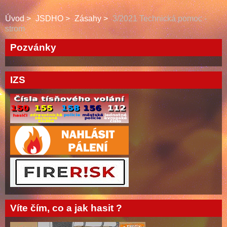
Úvod
JSDHO
Zásahy
3/2021 Technická pomoc -
strom
Pozvánky
IZS
Víte čím, co a jak hasit ?