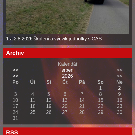
1.a 2.8.2026 školení a výcvik jednotky s CAS
Archiv
Kalendář
<<
srpen
>>
<<
2026
>>
Po
Út
St
Čt
Pá
So
Ne
1
2
3
4
5
6
7
8
9
10
11
12
13
14
15
16
17
18
19
20
21
22
23
24
25
26
27
28
29
30
31
RSS