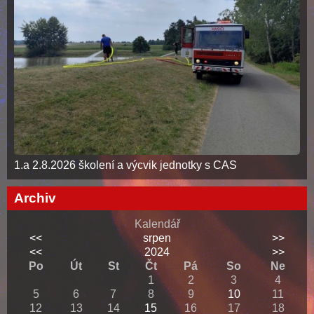
1.a 2.8.2026 školení a výcvik jednotky s CAS
Archiv
Kalendář
<<
srpen
>>
<<
2024
>>
Po
Út
St
Čt
Pá
So
Ne
1
2
3
4
5
6
7
8
9
10
11
12
13
14
15
16
17
18