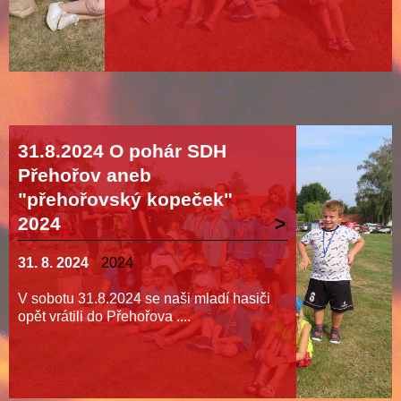
31.8.2024 O pohár SDH
Přehořov aneb
"přehořovský kopeček"
2024
31. 8. 2024
2024
V sobotu 31.8.2024 se naši mladí hasiči
opět vrátili do Přehořova ....