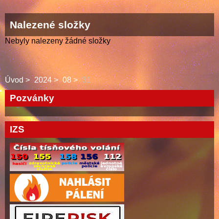
Nalezené složky
Nebyly nalezeny žádné složky
Úvod
2024
08
31
Pozvánky
IZS