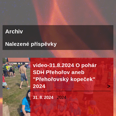
Archiv
Nalezené příspěvky
video-31.8.2024 O pohár
SDH Přehořov aneb
"Přehořovský kopeček"
2024
31. 8. 2024
2024