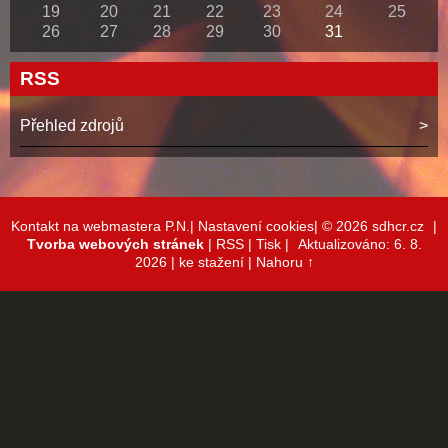
19
20
21
22
23
24
25
26
27
28
29
30
31
RSS
Přehled zdrojů
Kontakt na webmastera P.N.|
Nastavení cookies|
© 2026 sdhcr.cz
|
Tvorba webových stránek
|
RSS
|
Tisk
|
Aktualizováno: 6. 8.
2026
| ke stažení
|
Nahoru ↑