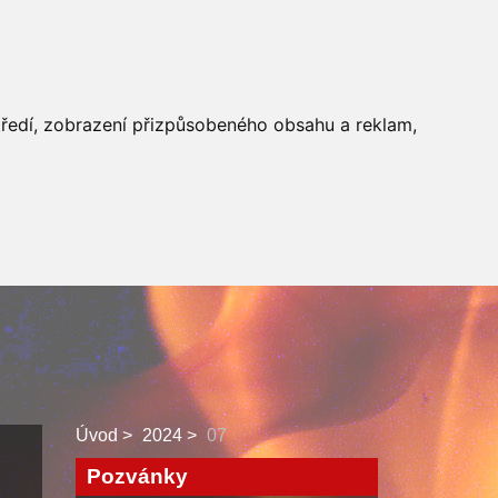
 SBORU
FACEBOOK
středí, zobrazení přizpůsobeného obsahu a reklam,
Úvod
2024
07
Pozvánky