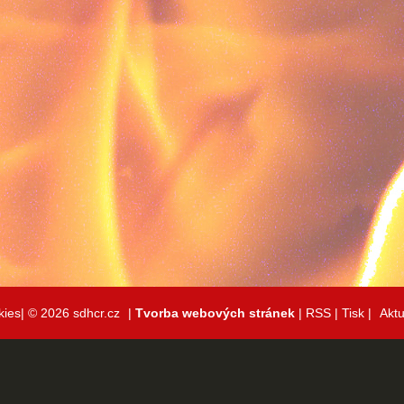
kies|
© 2026 sdhcr.cz
|
Tvorba webových stránek
|
RSS
|
Tisk
|
Aktu