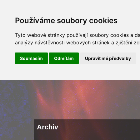
ÚVOD
NOVINKY
ARCHÍV 
Používáme soubory cookies
Tyto webové stránky používají soubory cookies a dal
analýzy návštěvnosti webových stránek a zjištění zd
Souhlasím
Odmítám
Upravit mé předvolby
Archiv