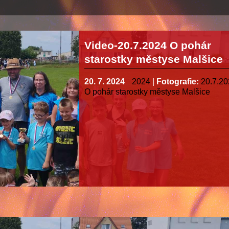
Video-20.7.2024 O pohár
starostky městyse Malšice
20. 7. 2024
2024
|
Fotografie:
20.7.2
O pohár starostky městyse Malšice