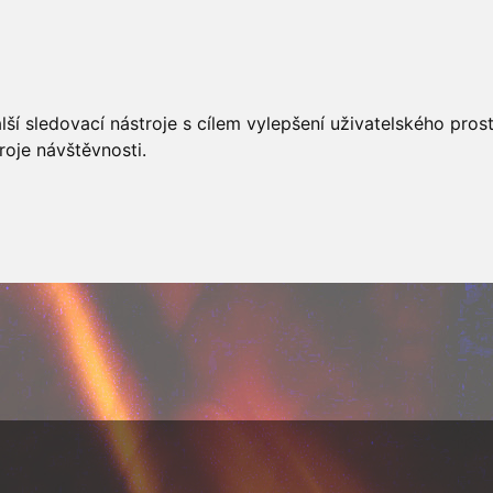
AKCÍ
JSDHO
FOTOALBUM
VIDEA
PREVENCE
O
ší sledovací nástroje s cílem vylepšení uživatelského pro
roje návštěvnosti.