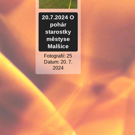
20.7.2024 O
pohár
starostky
městyse
Malšice
Fotografií:
25
Datum:
20. 7.
2024