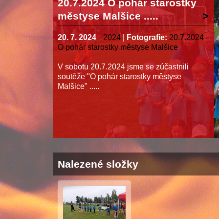
20.7.2024 O pohár starostky
městyse Malšice .....
20. 7. 2024
2024
|
Fotografie:
20.7.2024
O pohár starostky městyse Malšice
V sobotu 20.7.2024 jsme se zúčastnili
soutěže "O pohár starostky městyse
Malšice" .....
Nalezené složky