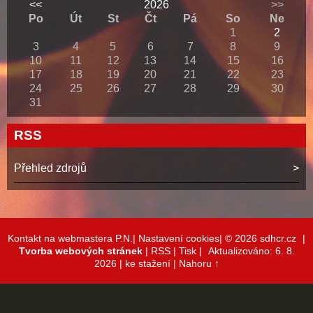
<<
2026
>>
Po
Út
St
Čt
Pá
So
Ne
1
2
3
4
5
6
7
8
9
10
11
12
13
14
15
16
17
18
19
20
21
22
23
24
25
26
27
28
29
30
31
RSS
Přehled zdrojů
Kontakt na webmastera P.N.|
Nastavení cookies|
© 2026 sdhcr.cz
|
Tvorba webových stránek
|
RSS
|
Tisk
|
Aktualizováno: 6. 8.
2026
| ke stažení
|
Nahoru ↑