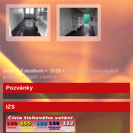
Úvod
Fotoalbum
2019
3.11.2019 Rekonstrukce
podlahy a regálů v buňce.
Pozvánky
IZS