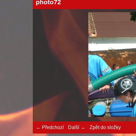
photo72
← Předchozí
Další →
Zpět do složky