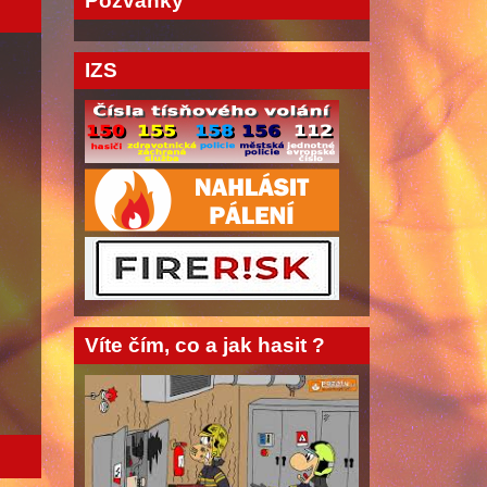
Pozvánky
IZS
Víte čím, co a jak hasit ?