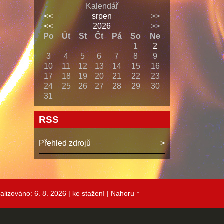
Kalendář
<<
srpen
>>
<<
2026
>>
Po
Út
St
Čt
Pá
So
Ne
1
2
3
4
5
6
7
8
9
10
11
12
13
14
15
16
17
18
19
20
21
22
23
24
25
26
27
28
29
30
31
RSS
Přehled zdrojů
alizováno: 6. 8. 2026
| ke stažení
|
Nahoru ↑