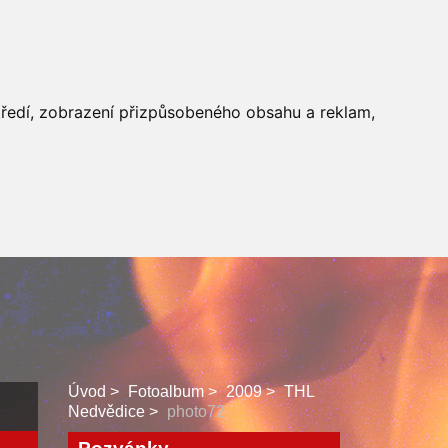
 SBORU
FACEBOOK
středí, zobrazení přizpůsobeného obsahu a reklam,
Úvod
Fotoalbum
2009
THL
Nedvědice
photo72