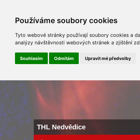
ÚVOD
NOVINKY
ARCHÍV 
Používáme soubory cookies
Tyto webové stránky používají soubory cookies a dal
analýzy návštěvnosti webových stránek a zjištění zd
Souhlasím
Odmítám
Upravit mé předvolby
THL Nedvědice