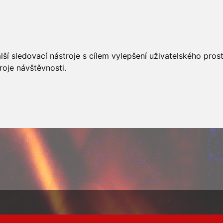
AKCÍ
JSDHO
FOTOALBUM
VIDEA
PREVENCE
O
ší sledovací nástroje s cílem vylepšení uživatelského pro
roje návštěvnosti.