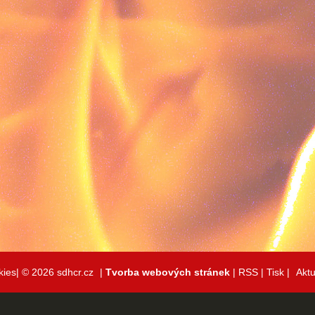
kies|
© 2026 sdhcr.cz
|
Tvorba webových stránek
|
RSS
|
Tisk
|
Aktu