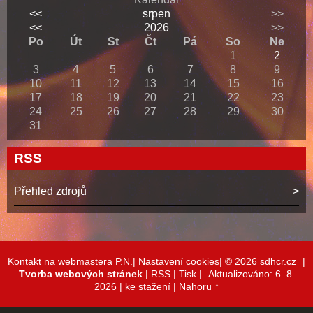
<<
srpen
>>
<<
2026
>>
Po
Út
St
Čt
Pá
So
Ne
1
2
3
4
5
6
7
8
9
10
11
12
13
14
15
16
17
18
19
20
21
22
23
24
25
26
27
28
29
30
31
RSS
Přehled zdrojů
Kontakt na webmastera P.N.|
Nastavení cookies|
© 2026 sdhcr.cz
|
Tvorba webových stránek
|
RSS
|
Tisk
|
Aktualizováno: 6. 8.
2026
| ke stažení
|
Nahoru ↑