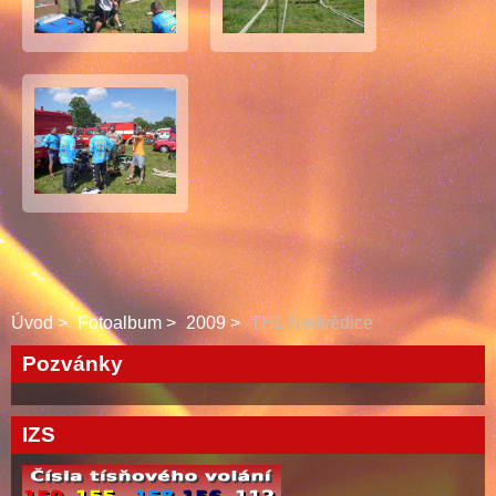
Úvod
Fotoalbum
2009
THL Nedvědice
Pozvánky
IZS