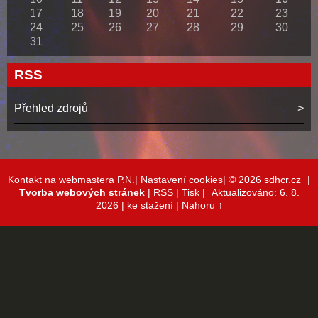
17
18
19
20
21
22
23
24
25
26
27
28
29
30
31
RSS
Přehled zdrojů
Kontakt na webmastera P.N.|
Nastavení cookies|
© 2026 sdhcr.cz
|
Tvorba webových stránek
|
RSS
|
Tisk
|
Aktualizováno: 6. 8.
2026
| ke stažení
|
Nahoru ↑