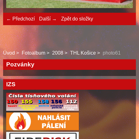
← Předchozí
Další →
Zpět do složky
Úvod
Fotoalbum
2008
THL Košice
photo61
Pozvánky
IZS