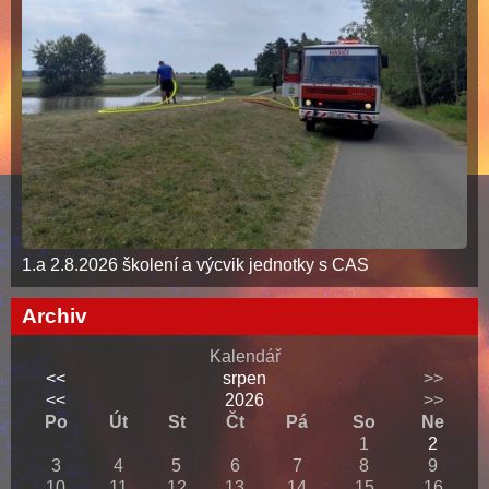
1.a 2.8.2026 školení a výcvik jednotky s CAS
Archiv
Kalendář
<<
srpen
>>
<<
2026
>>
Po
Út
St
Čt
Pá
So
Ne
1
2
3
4
5
6
7
8
9
10
11
12
13
14
15
16