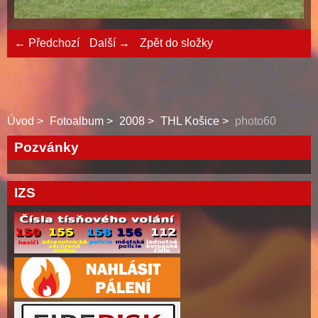
← Předchozí
Další →
Zpět do složky
Úvod
Fotoalbum
2008
THL Košice
photo60
Pozvánky
IZS