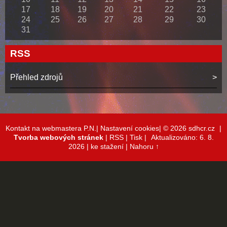
17
18
19
20
21
22
23
24
25
26
27
28
29
30
31
RSS
Přehled zdrojů
Kontakt na webmastera P.N.|
Nastavení cookies|
© 2026 sdhcr.cz
|
Tvorba webových stránek
|
RSS
|
Tisk
|
Aktualizováno: 6. 8.
2026
| ke stažení
|
Nahoru ↑