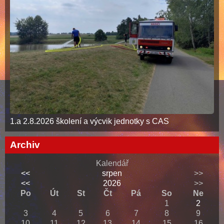
1.a 2.8.2026 školení a výcvik jednotky s CAS
Archiv
Kalendář
<<
srpen
>>
<<
2026
>>
Po
Út
St
Čt
Pá
So
Ne
1
2
3
4
5
6
7
8
9
10
11
12
13
14
15
16