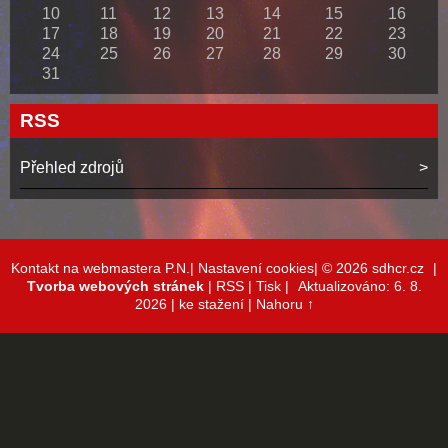
10
11
12
13
14
15
16
17
18
19
20
21
22
23
24
25
26
27
28
29
30
31
RSS
Přehled zdrojů
Kontakt na webmastera P.N.|
Nastavení cookies|
© 2026 sdhcr.cz
|
Tvorba webových stránek
|
RSS
|
Tisk
|
Aktualizováno: 6. 8.
2026
| ke stažení
|
Nahoru ↑