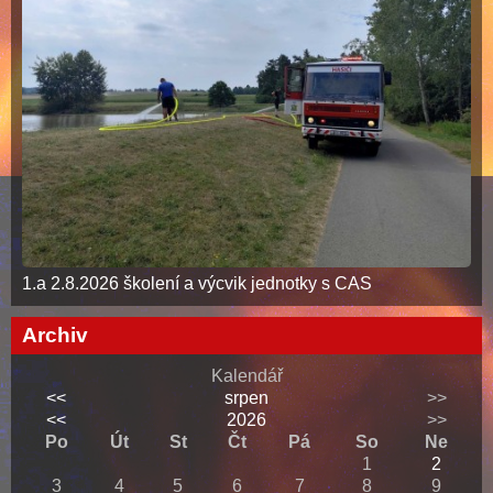
1.a 2.8.2026 školení a výcvik jednotky s CAS
Archiv
Kalendář
<<
srpen
>>
<<
2026
>>
Po
Út
St
Čt
Pá
So
Ne
1
2
3
4
5
6
7
8
9