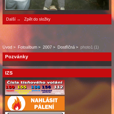
Další →
Zpět do složky
Úvod
Fotoalbum
2007
Dostřičná
photo1 (1)
Pozvánky
IZS