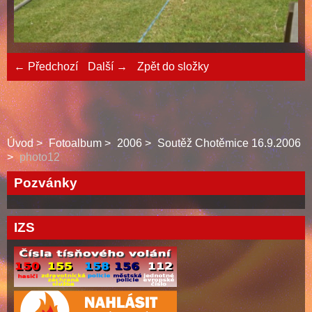
← Předchozí
Další →
Zpět do složky
Úvod
Fotoalbum
2006
Soutěž Chotěmice 16.9.2006
photo12
Pozvánky
IZS