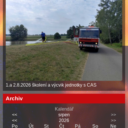
1.a 2.8.2026 školení a výcvik jednotky s CAS
Archiv
Kalendář
<<
srpen
>>
<<
2026
>>
Po
Út
St
Čt
Pá
So
Ne