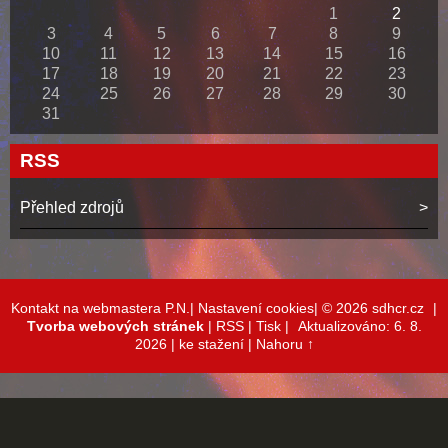
1
2
3
4
5
6
7
8
9
10
11
12
13
14
15
16
17
18
19
20
21
22
23
24
25
26
27
28
29
30
31
RSS
Přehled zdrojů
Kontakt na webmastera P.N.|
Nastavení cookies|
© 2026 sdhcr.cz
|
Tvorba webových stránek
|
RSS
|
Tisk
|
Aktualizováno: 6. 8.
2026
| ke stažení
|
Nahoru ↑