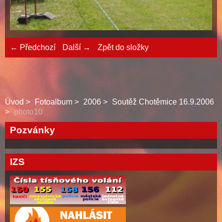
← Předchozí
Další →
Zpět do složky
Úvod
Fotoalbum
2006
Soutěž Chotěmice 16.9.2006
photo10
Pozvánky
IZS