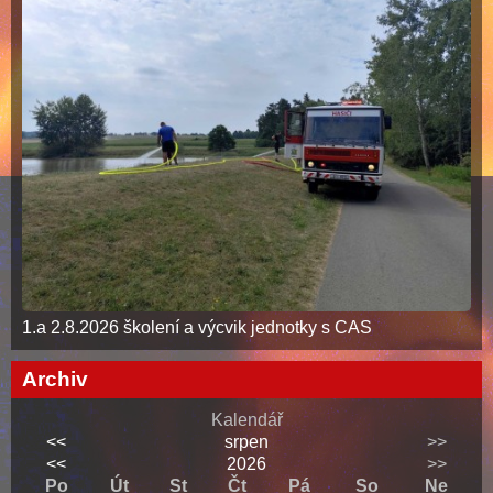
1.a 2.8.2026 školení a výcvik jednotky s CAS
Archiv
Kalendář
<<
srpen
>>
<<
2026
>>
Po
Út
St
Čt
Pá
So
Ne