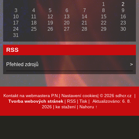
1
2
3
4
5
6
7
8
9
10
11
12
13
14
15
16
17
18
19
20
21
22
23
24
25
26
27
28
29
30
31
RSS
Přehled zdrojů
Kontakt na webmastera P.N.|
Nastavení cookies|
© 2026 sdhcr.cz
|
Tvorba webových stránek
|
RSS
|
Tisk
|
Aktualizováno: 6. 8.
2026
| ke stažení
|
Nahoru ↑