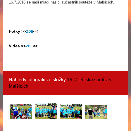
16.7.2016 se naši mladí hasiči zúčastnili soutěže v Malšicích.
Fotky
>>
ZDE
<<
Videa
>>
ZDE
<<
Náhledy fotografií ze složky
16. 7 Dětská soutěž v
Malšicích