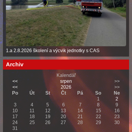
1.a 2.8.2026 školení a výcvik jednotky s CAS
Archiv
Kalendář
<<
srpen
>>
<<
2026
>>
Po
Út
St
Čt
Pá
So
Ne
1
2
3
4
5
6
7
8
9
10
11
12
13
14
15
16
17
18
19
20
21
22
23
24
25
26
27
28
29
30
31