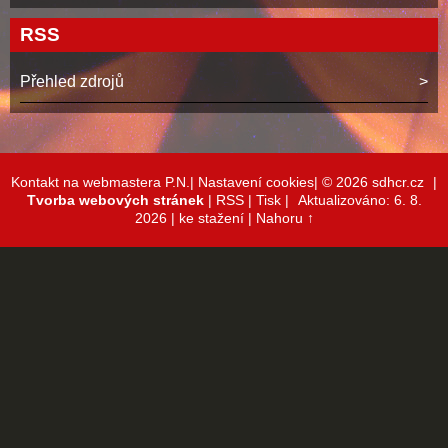
RSS
Přehled zdrojů
Kontakt na webmastera P.N.|
Nastavení cookies|
© 2026 sdhcr.cz
|
Tvorba webových stránek
|
RSS
|
Tisk
|
Aktualizováno: 6. 8.
2026
| ke stažení
|
Nahoru ↑