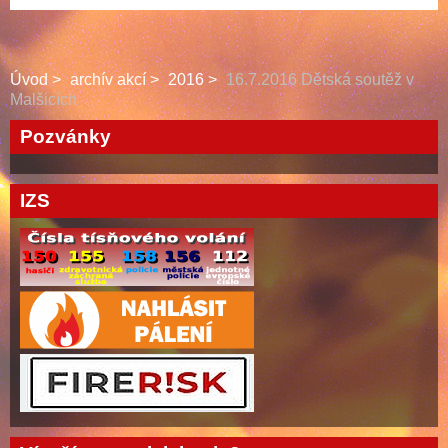
Úvod
archív akcí
2016
16.7.2016 Dětská soutěž v
Malšicích
Pozvánky
IZS