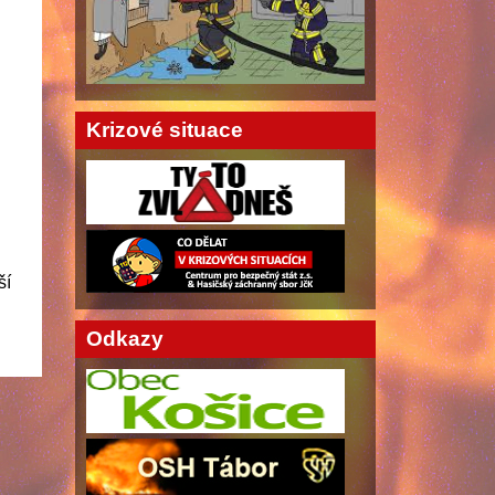
Krizové situace
ší
Odkazy