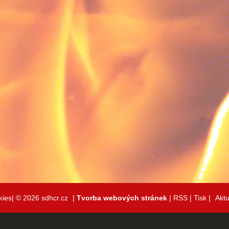
kies|
© 2026 sdhcr.cz
|
Tvorba webových stránek
|
RSS
|
Tisk
|
Aktu