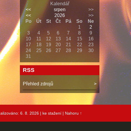
Kalendář
<<
srpen
>>
<<
2026
>>
Po
Út
St
Čt
Pá
So
Ne
1
2
3
4
5
6
7
8
9
10
11
12
13
14
15
16
17
18
19
20
21
22
23
24
25
26
27
28
29
30
31
RSS
Přehled zdrojů
alizováno: 6. 8. 2026
| ke stažení
|
Nahoru ↑