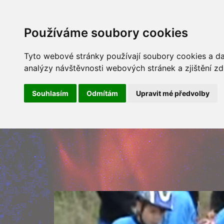
ÚVOD
NOVINKY
ARCHÍV 
Používáme soubory cookies
Tyto webové stránky používají soubory cookies a dal
analýzy návštěvnosti webových stránek a zjištění zd
Souhlasím
Odmítám
Upravit mé předvolby