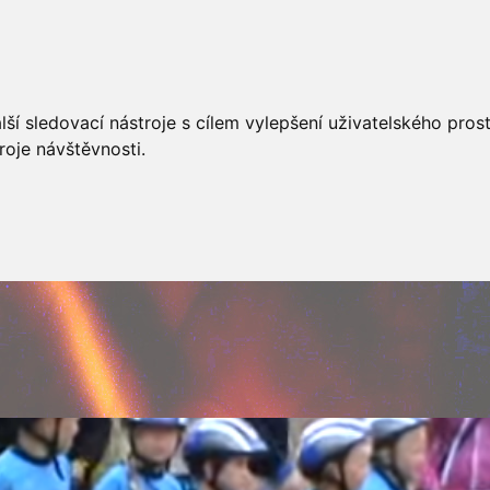
AKCÍ
JSDHO
FOTOALBUM
VIDEA
PREVENCE
O
ší sledovací nástroje s cílem vylepšení uživatelského pro
roje návštěvnosti.