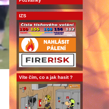
Pozvánky
IZS
Víte čím, co a jak hasit ?