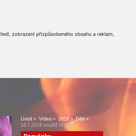
 SBORU
FACEBOOK
středí, zobrazení přizpůsobeného obsahu a reklam,
Úvod
Videa
2016
Děti
16.7.2016 soutěž Malšice