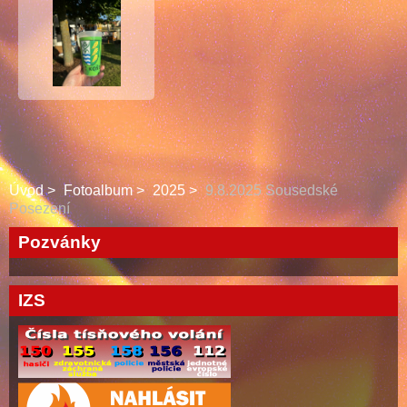
Úvod
Fotoalbum
2025
9.8.2025 Sousedské
Posezení
Pozvánky
IZS