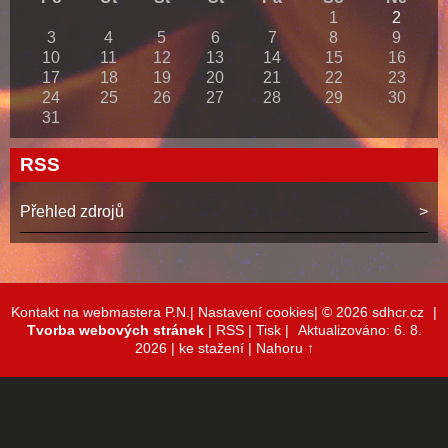
1
2
3
4
5
6
7
8
9
10
11
12
13
14
15
16
17
18
19
20
21
22
23
24
25
26
27
28
29
30
31
RSS
Přehled zdrojů
Kontakt na webmastera P.N.|
Nastavení cookies|
© 2026 sdhcr.cz
|
Tvorba webových stránek
|
RSS
|
Tisk
|
Aktualizováno: 6. 8.
2026
| ke stažení
|
Nahoru ↑