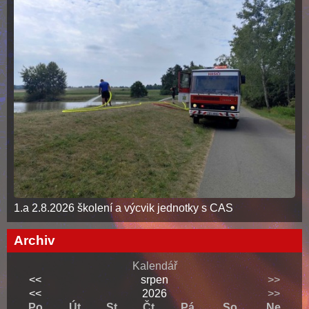
1.a 2.8.2026 školení a výcvik jednotky s CAS
Archiv
Kalendář
<<
srpen
>>
<<
2026
>>
Po
Út
St
Čt
Pá
So
Ne