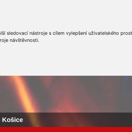
AKCÍ
JSDHO
FOTOALBUM
VIDEA
PREVENCE
O
ší sledovací nástroje s cílem vylepšení uživatelského pro
roje návštěvnosti.
e Košice