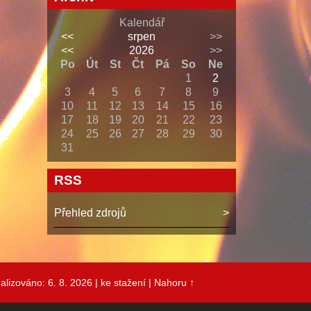
Kalendář
<<
srpen
>>
<<
2026
>>
Po
Út
St
Čt
Pá
So
Ne
1
2
3
4
5
6
7
8
9
10
11
12
13
14
15
16
17
18
19
20
21
22
23
24
25
26
27
28
29
30
31
RSS
Přehled zdrojů
alizováno: 6. 8. 2026
| ke stažení
|
Nahoru ↑