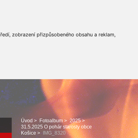
 SBORU
FACEBOOK
středí, zobrazení přizpůsobeného obsahu a reklam,
Úvod
Fotoalbum
2025
31.5.2025 O pohár starosty obce
Košice
IMG_8320