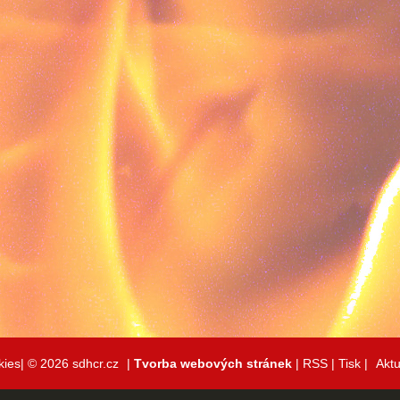
kies|
© 2026 sdhcr.cz
|
Tvorba webových stránek
|
RSS
|
Tisk
|
Aktu