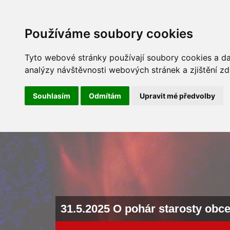
ÚVOD
NOVINKY
ARCHÍV 
Používáme soubory cookies
Tyto webové stránky používají soubory cookies a dal
analýzy návštěvnosti webových stránek a zjištění zd
Souhlasím
Odmítám
Upravit mé předvolby
31.5.2025 O pohár starosty obc