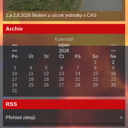
1.a 2.8.2026 školení a výcvik jednotky s CAS
Archiv
Kalendář
<<
srpen
>>
<<
2026
>>
Po
Út
St
Čt
Pá
So
Ne
1
2
3
4
5
6
7
8
9
10
11
12
13
14
15
16
17
18
19
20
21
22
23
24
25
26
27
28
29
30
31
RSS
Přehled zdrojů