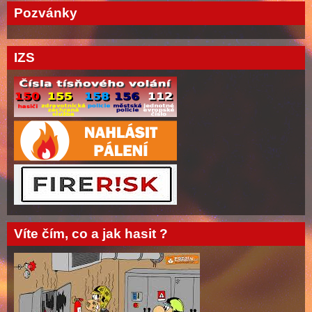
Pozvánky
IZS
Víte čím, co a jak hasit ?