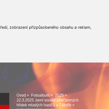
 SBORU
FACEBOOK
středí, zobrazení přizpůsobeného obsahu a reklam,
Úvod
Fotoalbum
2025
22.3.2025 Jarní soutěž pětičlenných
hlídek mladých hasičů v Táboře