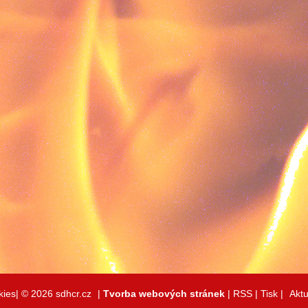
kies|
© 2026 sdhcr.cz
|
Tvorba webových stránek
|
RSS
|
Tisk
|
Aktu