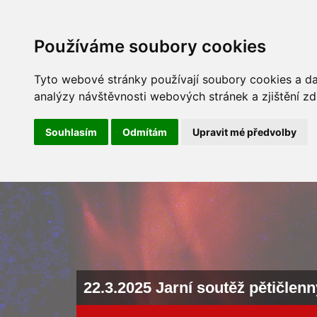
ÚVOD
NOVINKY
ARCHÍV 
Používáme soubory cookies
Tyto webové stránky používají soubory cookies a dal
analýzy návštěvnosti webových stránek a zjištění zd
Souhlasím
Odmítám
Upravit mé předvolby
22.3.2025 Jarní soutěž pětičlen