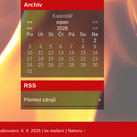
Archiv
Kalendář
<<
srpen
>>
<<
2026
>>
Po
Út
St
Čt
Pá
So
Ne
1
2
3
4
5
6
7
8
9
10
11
12
13
14
15
16
17
18
19
20
21
22
23
24
25
26
27
28
29
30
31
RSS
Přehled zdrojů
alizováno: 6. 8. 2026
| ke stažení
|
Nahoru ↑