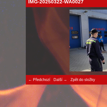
IMG-20250322-WA0027
← Předchozí
Další →
Zpět do složky