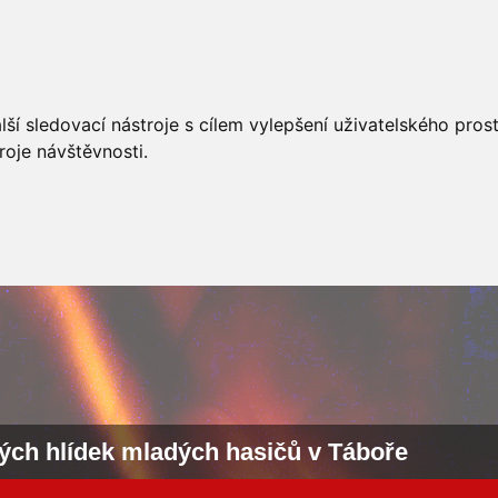
AKCÍ
JSDHO
FOTOALBUM
VIDEA
PREVENCE
O
ší sledovací nástroje s cílem vylepšení uživatelského pro
roje návštěvnosti.
ných hlídek mladých hasičů v Táboře