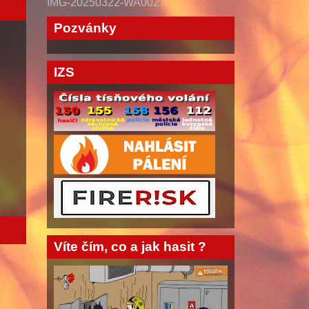
IMG-20250322-WA0027
Pozvánky
IZS
Víte čím, co a jak hasit ?