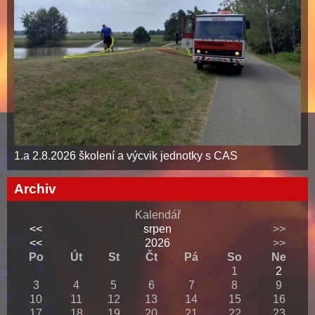
1.a 2.8.2026 školení a výcvik jednotky s CAS
Archiv
Kalendář
<<
srpen
>>
<<
2026
>>
Po
Út
St
Čt
Pá
So
Ne
1
2
3
4
5
6
7
8
9
10
11
12
13
14
15
16
17
18
19
20
21
22
23