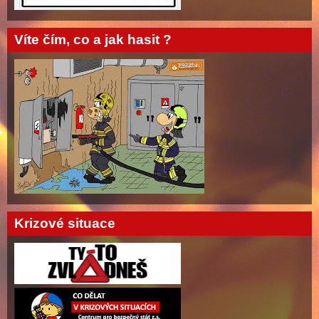
Víte čím, co a jak hasit ?
Krizové situace