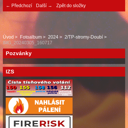
← Předchozí
Další →
Zpět do složky
Úvod
Fotoalbum
2024
2/TP-stromy-Doubí
IMG_20240305_160717
Pozvánky
IZS