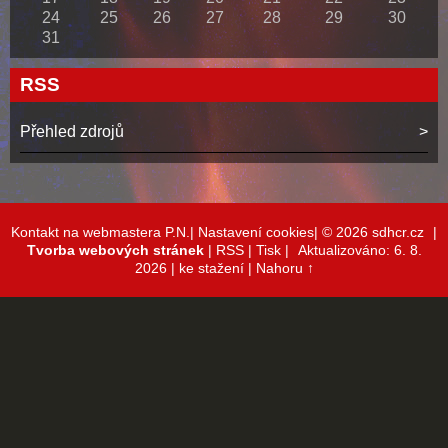
24
25
26
27
28
29
30
31
RSS
Přehled zdrojů
Kontakt na webmastera P.N.|
Nastavení cookies|
© 2026 sdhcr.cz
|
Tvorba webových stránek
|
RSS
|
Tisk
|
Aktualizováno: 6. 8.
2026
| ke stažení
|
Nahoru ↑