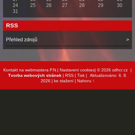
24
25
26
27
28
29
30
31
RSS
Přehled zdrojů
Kontakt na webmastera P.N.|
Nastavení cookies|
© 2026 sdhcr.cz
|
Tvorba webových stránek
|
RSS
|
Tisk
|
Aktualizováno: 6. 8.
2026
| ke stažení
|
Nahoru ↑