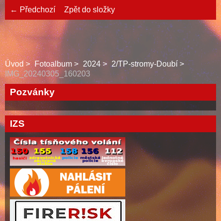
← Předchozí
Zpět do složky
Úvod
Fotoalbum
2024
2/TP-stromy-Doubí
IMG_20240305_160203
Pozvánky
IZS