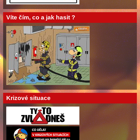
Víte čím, co a jak hasit ?
Krizové situace