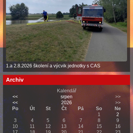
1.a 2.8.2026 školení a výcvik jednotky s CAS
Archiv
Kalendář
<<
srpen
>>
<<
2026
>>
Po
Út
St
Čt
Pá
So
Ne
1
2
3
4
5
6
7
8
9
10
11
12
13
14
15
16
17
18
19
20
21
22
23