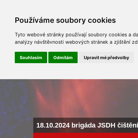
ÚVOD
NOVINKY
ARCHÍV 
Používáme soubory cookies
Tyto webové stránky používají soubory cookies a dal
analýzy návštěvnosti webových stránek a zjištění zd
Souhlasím
Odmítám
Upravit mé předvolby
18.10.2024 brigáda JSDH čištěn