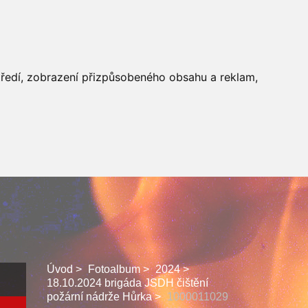
 SBORU
FACEBOOK
středí, zobrazení přizpůsobeného obsahu a reklam,
Úvod
Fotoalbum
2024
18.10.2024 brigáda JSDH čištění
požární nádrže Hůrka
1000011029