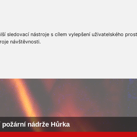
AKCÍ
JSDHO
FOTOALBUM
VIDEA
PREVENCE
O
ší sledovací nástroje s cílem vylepšení uživatelského pro
roje návštěvnosti.
í požární nádrže Hůrka