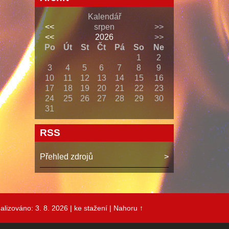
Kalendář
<<
srpen
>>
<<
2026
>>
Po
Út
St
Čt
Pá
So
Ne
1
2
3
4
5
6
7
8
9
10
11
12
13
14
15
16
17
18
19
20
21
22
23
24
25
26
27
28
29
30
31
RSS
Přehled zdrojů
alizováno: 3. 8. 2026
| ke stažení
|
Nahoru ↑