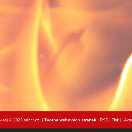
kies|
© 2026 sdhcr.cz
|
Tvorba webových stránek
|
RSS
|
Tisk
|
Aktu