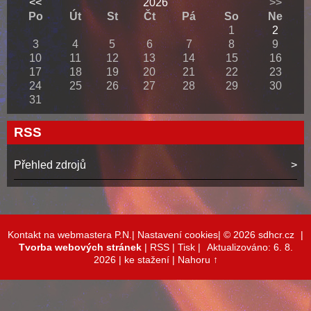
<<
2026
>>
Po
Út
St
Čt
Pá
So
Ne
1
2
3
4
5
6
7
8
9
10
11
12
13
14
15
16
17
18
19
20
21
22
23
24
25
26
27
28
29
30
31
RSS
Přehled zdrojů
Kontakt na webmastera P.N.|
Nastavení cookies|
© 2026 sdhcr.cz
|
Tvorba webových stránek
|
RSS
|
Tisk
|
Aktualizováno: 6. 8.
2026
| ke stažení
|
Nahoru ↑