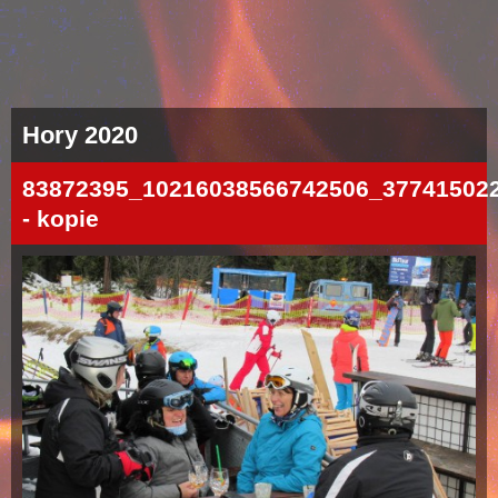
Hory 2020
83872395_10216038566742506_37741502
- kopie