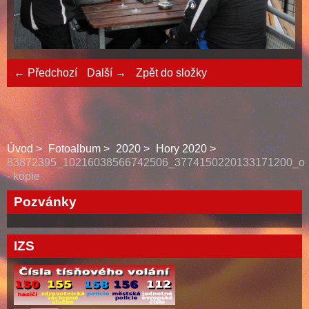
← Předchozí
Další →
Zpět do složky
Úvod
Fotoalbum
2020
Hory 2020
83872395_10216038566742506_3774150220133171200_o
- kopie
Pozvánky
IZS