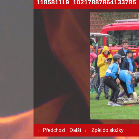
118581119_10217887864133785
← Předchozí
Další →
Zpět do složky