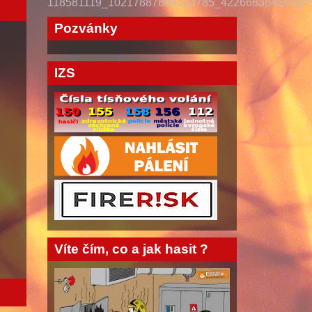
118581119_10217887864133785_42266838469164
Pozvánky
IZS
Víte čím, co a jak hasit ?