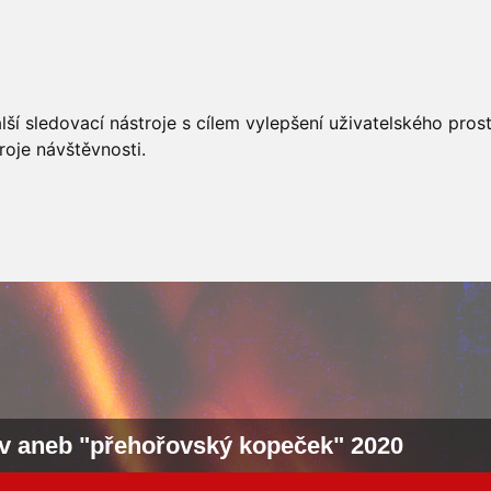
AKCÍ
JSDHO
FOTOALBUM
VIDEA
PREVENCE
O
ší sledovací nástroje s cílem vylepšení uživatelského pro
roje návštěvnosti.
v aneb "přehořovský kopeček" 2020