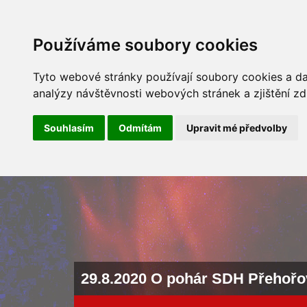
ÚVOD
NOVINKY
ARCHÍV 
Používáme soubory cookies
Tyto webové stránky používají soubory cookies a dal
analýzy návštěvnosti webových stránek a zjištění zd
Souhlasím
Odmítám
Upravit mé předvolby
29.8.2020 O pohár SDH Přehořo