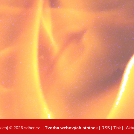
kies|
© 2026 sdhcr.cz
|
Tvorba webových stránek
|
RSS
|
Tisk
|
Aktu