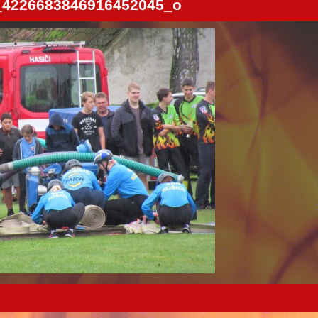
_4226683846916452045_o