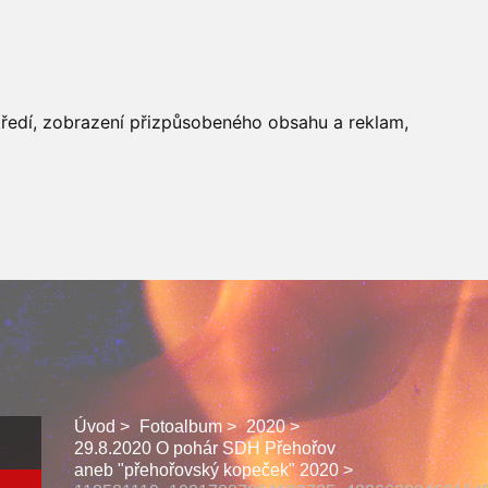
 SBORU
FACEBOOK
středí, zobrazení přizpůsobeného obsahu a reklam,
Úvod
Fotoalbum
2020
29.8.2020 O pohár SDH Přehořov
aneb "přehořovský kopeček" 2020