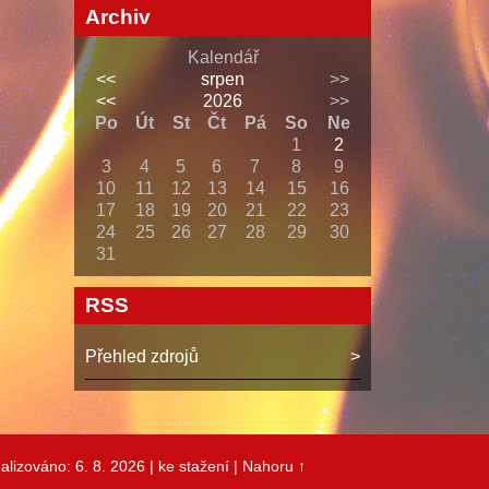
Archiv
Kalendář
<<
srpen
>>
<<
2026
>>
Po
Út
St
Čt
Pá
So
Ne
1
2
3
4
5
6
7
8
9
10
11
12
13
14
15
16
17
18
19
20
21
22
23
24
25
26
27
28
29
30
31
RSS
Přehled zdrojů
alizováno: 6. 8. 2026
| ke stažení
|
Nahoru ↑