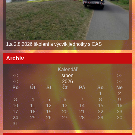
1.a 2.8.2026 školení a výcvik jednotky s CAS
Archiv
Kalendář
<<
srpen
>>
<<
2026
>>
Po
Út
St
Čt
Pá
So
Ne
1
2
3
4
5
6
7
8
9
10
11
12
13
14
15
16
17
18
19
20
21
22
23
24
25
26
27
28
29
30
31