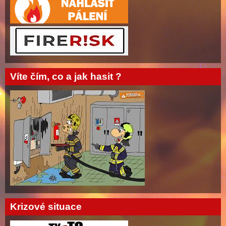
Víte čím, co a jak hasit ?
Krizové situace