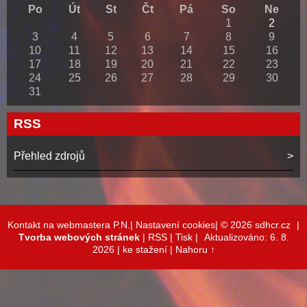
Po
Út
St
Čt
Pá
So
Ne
1
2
3
4
5
6
7
8
9
10
11
12
13
14
15
16
17
18
19
20
21
22
23
24
25
26
27
28
29
30
31
RSS
Přehled zdrojů
Kontakt na webmastera P.N.|
Nastavení cookies|
© 2026 sdhcr.cz
|
Tvorba webových stránek
|
RSS
|
Tisk
|
Aktualizováno: 6. 8.
2026
| ke stažení
|
Nahoru ↑