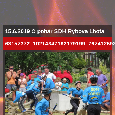
15.6.2019 O pohár SDH Rybova Lhota
63157372_10214347192179199_76741269