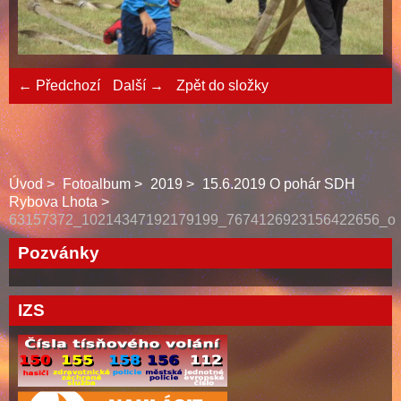
← Předchozí
Další →
Zpět do složky
Úvod
Fotoalbum
2019
15.6.2019 O pohár SDH
Rybova Lhota
63157372_10214347192179199_7674126923156422656_o
Pozvánky
IZS