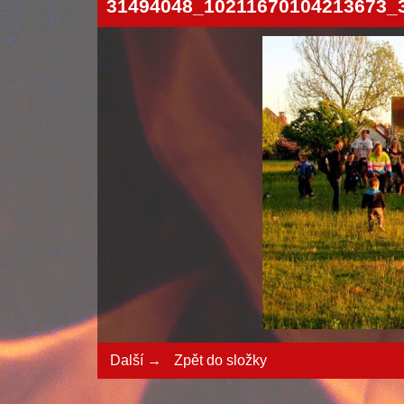
31494048_10211670104213673_
Další →
Zpět do složky