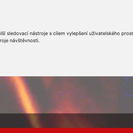
AKCÍ
JSDHO
FOTOALBUM
VIDEA
PREVENCE
O
ší sledovací nástroje s cílem vylepšení uživatelského pro
roje návštěvnosti.