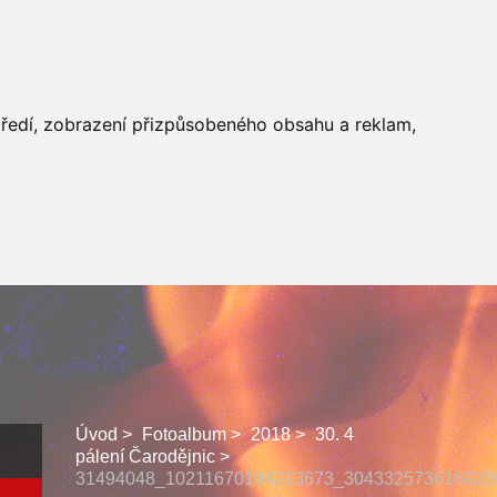
 SBORU
FACEBOOK
středí, zobrazení přizpůsobeného obsahu a reklam,
Úvod
Fotoalbum
2018
30. 4
pálení Čarodějnic
31494048_10211670104213673_304332573616635