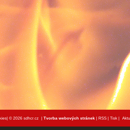
kies|
© 2026 sdhcr.cz
|
Tvorba webových stránek
|
RSS
|
Tisk
|
Aktu