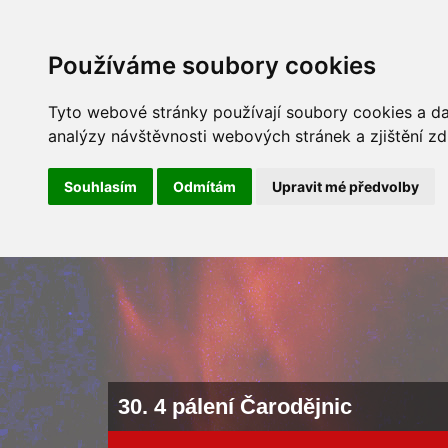
ÚVOD
NOVINKY
ARCHÍV 
Používáme soubory cookies
Tyto webové stránky používají soubory cookies a dal
analýzy návštěvnosti webových stránek a zjištění zd
Souhlasím
Odmítám
Upravit mé předvolby
30. 4 pálení Čarodějnic