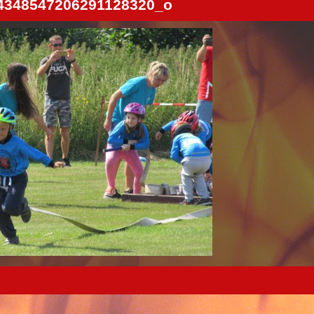
4348547206291128320_o