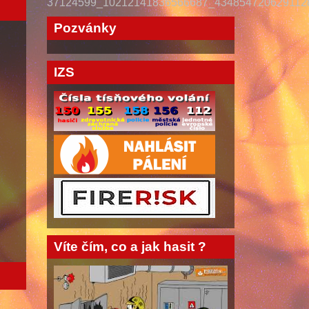
37124599_10212141836566687_434854720629112
Pozvánky
IZS
Víte čím, co a jak hasit ?