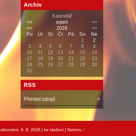
Archiv
Kalendář
<<
srpen
>>
<<
2026
>>
Po
Út
St
Čt
Pá
So
Ne
1
2
3
4
5
6
7
8
9
10
11
12
13
14
15
16
17
18
19
20
21
22
23
24
25
26
27
28
29
30
31
RSS
Přehled zdrojů
alizováno: 6. 8. 2026
| ke stažení
|
Nahoru ↑