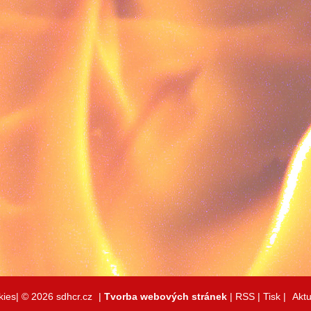
kies|
© 2026 sdhcr.cz
|
Tvorba webových stránek
|
RSS
|
Tisk
|
Aktu