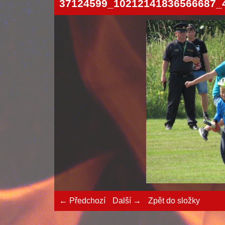
37124599_10212141836566687_
← Předchozí
Další →
Zpět do složky