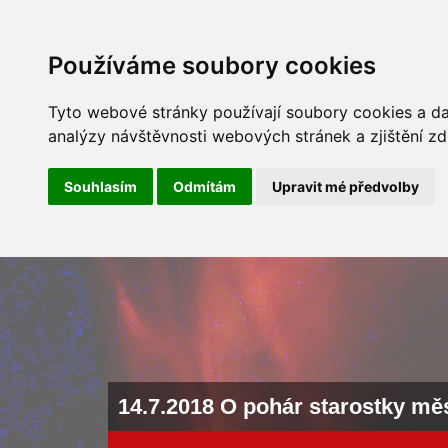
ÚVOD
NOVINKY
ARCHÍV 
Používáme soubory cookies
Tyto webové stránky používají soubory cookies a dal
analýzy návštěvnosti webových stránek a zjištění zd
Souhlasím
Odmítám
Upravit mé předvolby
14.7.2018 O pohár starostky mě