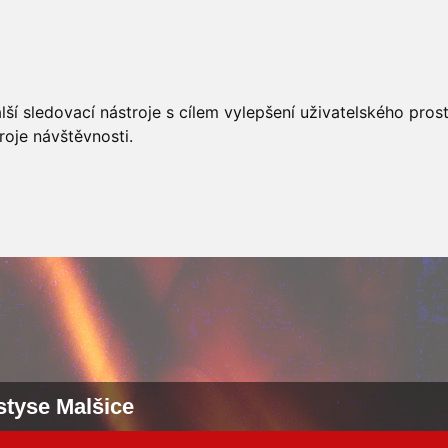
AKCÍ
JSDHO
FOTOALBUM
VIDEA
PREVENCE
O
ší sledovací nástroje s cílem vylepšení uživatelského pro
roje návštěvnosti.
styse Malšice