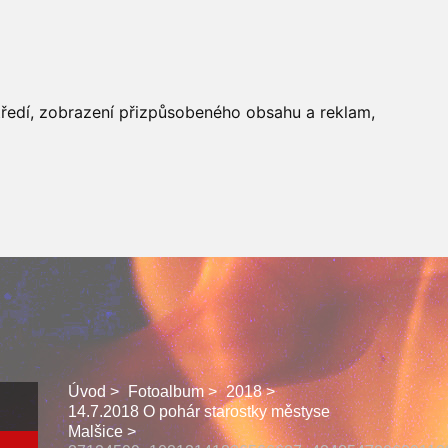
 SBORU
FACEBOOK
středí, zobrazení přizpůsobeného obsahu a reklam,
Úvod
Fotoalbum
2018
14.7.2018 O pohár starostky městyse
Malšice