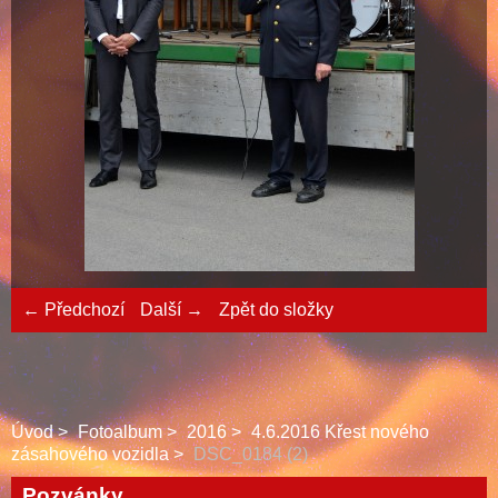
← Předchozí
Další →
Zpět do složky
Úvod
Fotoalbum
2016
4.6.2016 Křest nového
zásahového vozidla
DSC_0184 (2)
Pozvánky