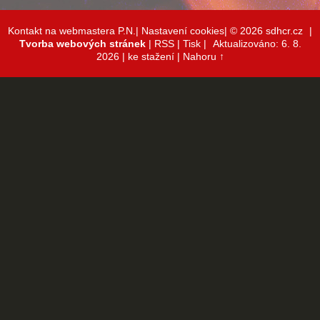
Kontakt na webmastera P.N.|
Nastavení cookies|
© 2026 sdhcr.cz
|
Tvorba webových stránek
|
RSS
|
Tisk
|
Aktualizováno: 6. 8.
2026
| ke stažení
|
Nahoru ↑