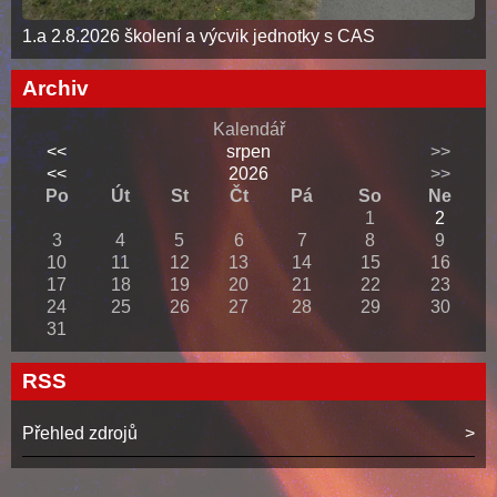
1.a 2.8.2026 školení a výcvik jednotky s CAS
Archiv
Kalendář
<<
srpen
>>
<<
2026
>>
Po
Út
St
Čt
Pá
So
Ne
1
2
3
4
5
6
7
8
9
10
11
12
13
14
15
16
17
18
19
20
21
22
23
24
25
26
27
28
29
30
31
RSS
Přehled zdrojů