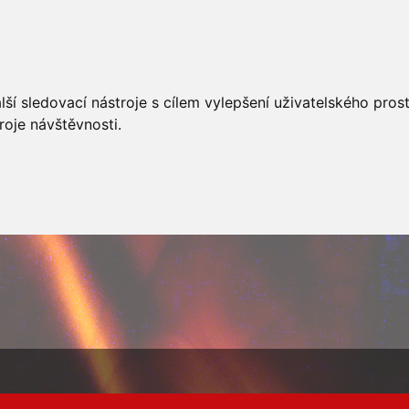
AKCÍ
JSDHO
FOTOALBUM
VIDEA
PREVENCE
O
ší sledovací nástroje s cílem vylepšení uživatelského pro
roje návštěvnosti.