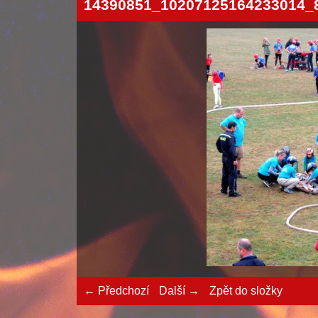
14390851_10207125164233014_
← Předchozí
Další →
Zpět do složky