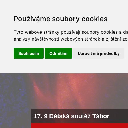
ÚVOD
NOVINKY
ARCHÍV 
Používáme soubory cookies
Tyto webové stránky používají soubory cookies a dal
analýzy návštěvnosti webových stránek a zjištění zd
Souhlasím
Odmítám
Upravit mé předvolby
17. 9 Dětská soutěž Tábor