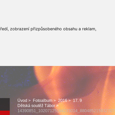
 SBORU
FACEBOOK
středí, zobrazení přizpůsobeného obsahu a reklam,
Úvod
Fotoalbum
2016
17. 9
Dětská soutěž Tábor
14390851_10207125164233014_880485215932707