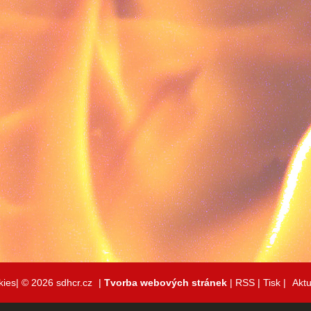
kies|
© 2026 sdhcr.cz
|
Tvorba webových stránek
|
RSS
|
Tisk
|
Aktu