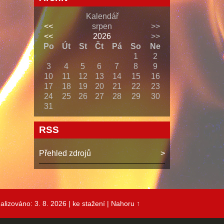
Kalendář
<<
srpen
>>
<<
2026
>>
Po
Út
St
Čt
Pá
So
Ne
1
2
3
4
5
6
7
8
9
10
11
12
13
14
15
16
17
18
19
20
21
22
23
24
25
26
27
28
29
30
31
RSS
Přehled zdrojů
alizováno: 3. 8. 2026
| ke stažení
|
Nahoru ↑