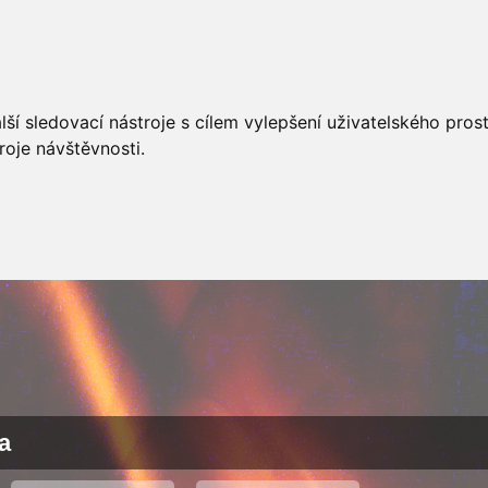
AKCÍ
JSDHO
FOTOALBUM
VIDEA
PREVENCE
O
ší sledovací nástroje s cílem vylepšení uživatelského pro
roje návštěvnosti.
a