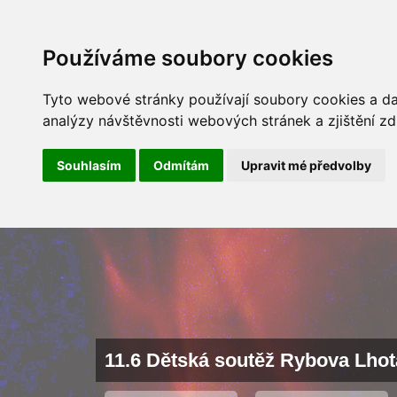
ÚVOD
NOVINKY
ARCHÍV 
Používáme soubory cookies
Tyto webové stránky používají soubory cookies a dal
analýzy návštěvnosti webových stránek a zjištění zd
Souhlasím
Odmítám
Upravit mé předvolby
11.6 Dětská soutěž Rybova Lhot