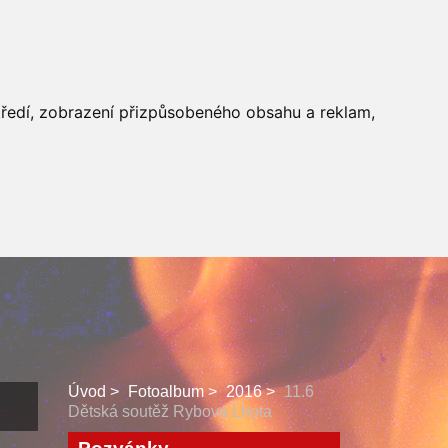
 SBORU
FACEBOOK
středí, zobrazení přizpůsobeného obsahu a reklam,
Úvod
Fotoalbum
2016
11.6
Dětská soutěž Rybova Lhota