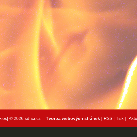
kies|
© 2026 sdhcr.cz
|
Tvorba webových stránek
|
RSS
|
Tisk
|
Aktu