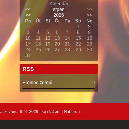
Kalendář
<<
srpen
>>
<<
2026
>>
Po
Út
St
Čt
Pá
So
Ne
1
2
3
4
5
6
7
8
9
10
11
12
13
14
15
16
17
18
19
20
21
22
23
24
25
26
27
28
29
30
31
RSS
Přehled zdrojů
alizováno: 6. 8. 2026
| ke stažení
|
Nahoru ↑