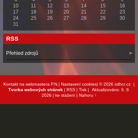
10
11
12
13
14
15
16
17
18
19
20
21
22
23
24
25
26
27
28
29
30
31
RSS
Přehled zdrojů
Kontakt na webmastera P.N.|
Nastavení cookies|
© 2026 sdhcr.cz
|
Tvorba webových stránek
|
RSS
|
Tisk
|
Aktualizováno: 6. 8.
2026
| ke stažení
|
Nahoru ↑