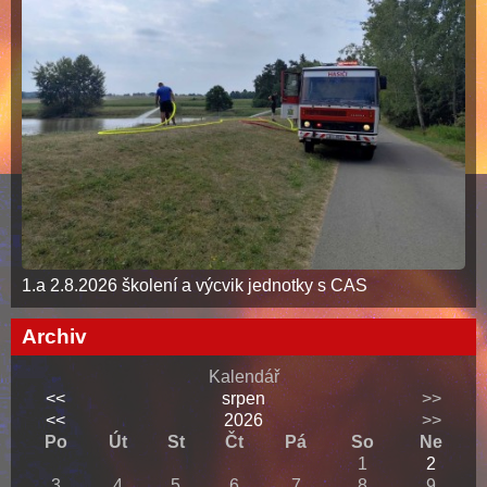
1.a 2.8.2026 školení a výcvik jednotky s CAS
Archiv
Kalendář
<<
srpen
>>
<<
2026
>>
Po
Út
St
Čt
Pá
So
Ne
1
2
3
4
5
6
7
8
9