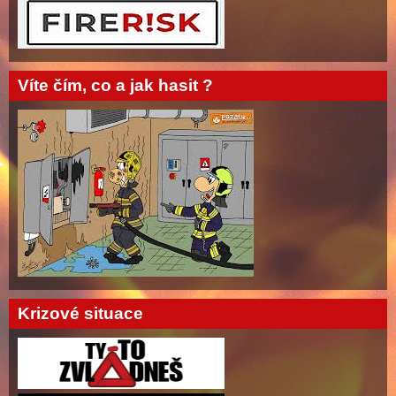
Víte čím, co a jak hasit ?
Krizové situace