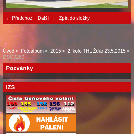
← Předchozí
Další →
Zpět do složky
Úvod
Fotoalbum
2015
2. kolo THL Žďár 23.5.2015
DSC0260
Pozvánky
IZS