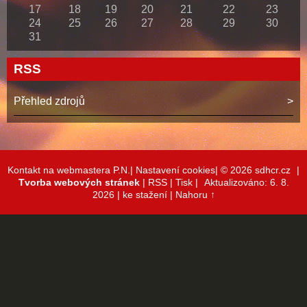
1.a 2.8.2026 školení a výcvik jednotky s CAS
Archiv
Kalendář
<<
srpen
>>