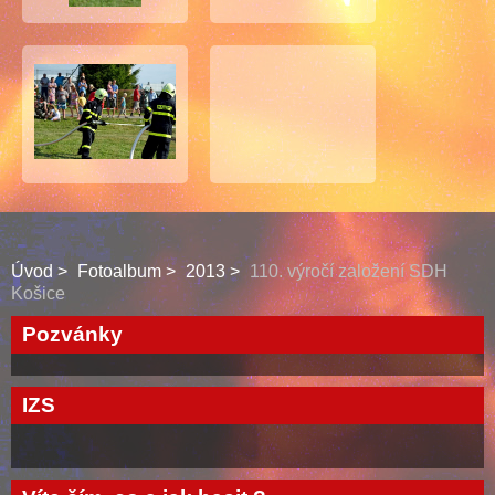
Úvod
Fotoalbum
2013
110. výročí založení SDH
Košice
Pozvánky
IZS