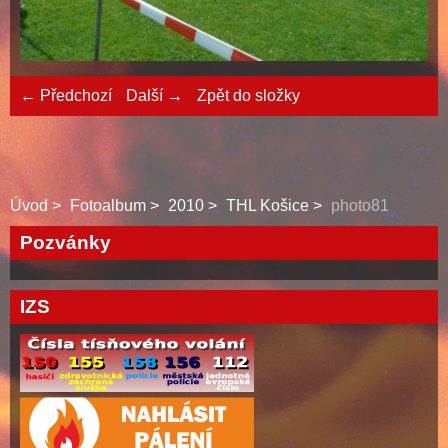
← Předchozí
Další →
Zpět do složky
Úvod
Fotoalbum
2010
THL Košice
photo81
Pozvánky
IZS