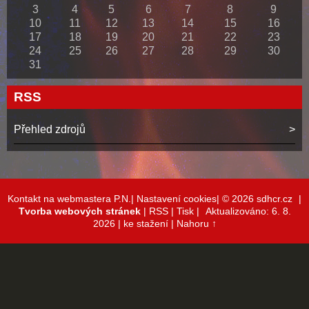
3
4
5
6
7
8
9
10
11
12
13
14
15
16
17
18
19
20
21
22
23
24
25
26
27
28
29
30
31
RSS
Přehled zdrojů
Kontakt na webmastera P.N.|
Nastavení cookies|
© 2026 sdhcr.cz
|
Tvorba webových stránek
|
RSS
|
Tisk
|
Aktualizováno: 6. 8.
2026
| ke stažení
|
Nahoru ↑