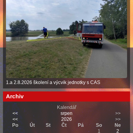
1.a 2.8.2026 školení a výcvik jednotky s CAS
Archiv
Kalendář
<<
srpen
>>
<<
2026
>>
Po
Út
St
Čt
Pá
So
Ne
1
2