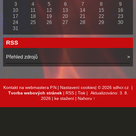
3
4
5
6
7
8
9
10
11
12
13
14
15
16
17
18
19
20
21
22
23
24
25
26
27
28
29
30
31
RSS
Přehled zdrojů
Kontakt na webmastera P.N.|
Nastavení cookies|
© 2026 sdhcr.cz
|
Tvorba webových stránek
|
RSS
|
Tisk
|
Aktualizováno: 3. 8.
2026
| ke stažení
|
Nahoru ↑