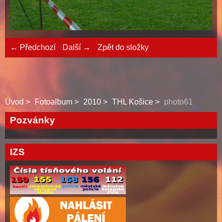
← Předchozí
Další →
Zpět do složky
Úvod
Fotoalbum
2010
THL Košice
photo61
Pozvánky
IZS