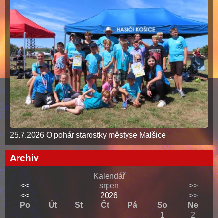
25.7.2026 O pohár starostky městyse Malšice
Archiv
Kalendář
<<
srpen
>>
<<
2026
>>
Po
Út
St
Čt
Pá
So
Ne
1
2