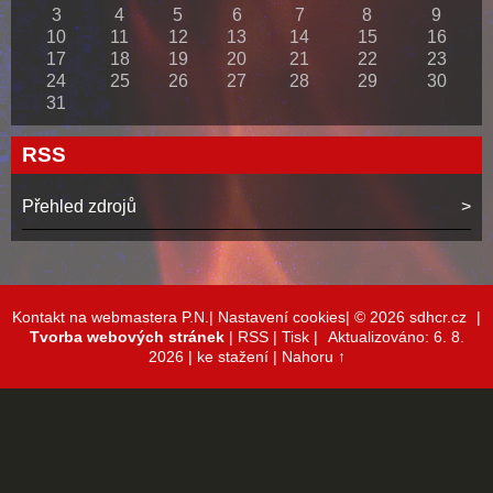
3
4
5
6
7
8
9
10
11
12
13
14
15
16
17
18
19
20
21
22
23
24
25
26
27
28
29
30
31
RSS
Přehled zdrojů
Kontakt na webmastera P.N.|
Nastavení cookies|
© 2026 sdhcr.cz
|
Tvorba webových stránek
|
RSS
|
Tisk
|
Aktualizováno: 6. 8.
2026
| ke stažení
|
Nahoru ↑