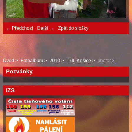
← Předchozí
Další →
Zpět do složky
Úvod
Fotoalbum
2010
THL Košice
photo42
Pozvánky
IZS