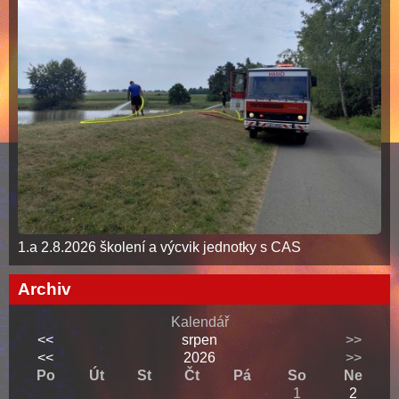
1.a 2.8.2026 školení a výcvik jednotky s CAS
Archiv
Kalendář
<<
srpen
>>
<<
2026
>>
Po
Út
St
Čt
Pá
So
Ne
1
2