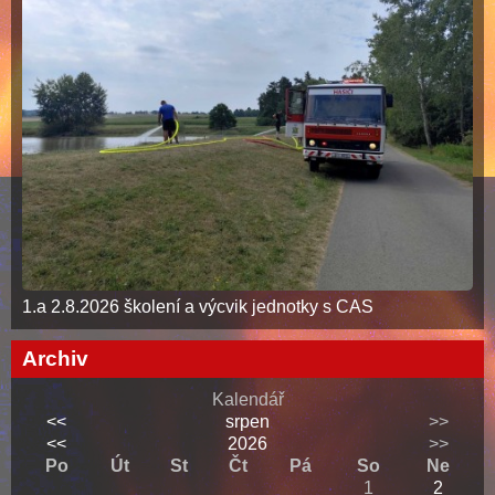
1.a 2.8.2026 školení a výcvik jednotky s CAS
Archiv
Kalendář
<<
srpen
>>
<<
2026
>>
Po
Út
St
Čt
Pá
So
Ne
1
2