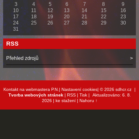
3
4
5
6
7
8
9
10
11
12
13
14
15
16
17
18
19
20
21
22
23
24
25
26
27
28
29
30
31
RSS
Přehled zdrojů
Kontakt na webmastera P.N.|
Nastavení cookies|
© 2026 sdhcr.cz
|
Tvorba webových stránek
|
RSS
|
Tisk
|
Aktualizováno: 6. 8.
2026
| ke stažení
|
Nahoru ↑