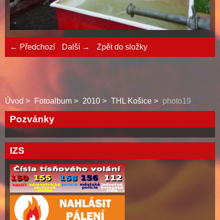
← Předchozí
Další →
Zpět do složky
Úvod
Fotoalbum
2010
THL Košice
photo19
Pozvánky
IZS