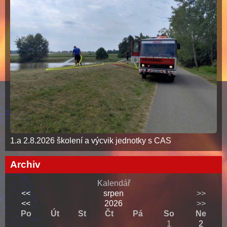
1.a 2.8.2026 školení a výcvik jednotky s CAS
Archiv
Kalendář
<<
srpen
>>
<<
2026
>>
Po
Út
St
Čt
Pá
So
Ne
1
2