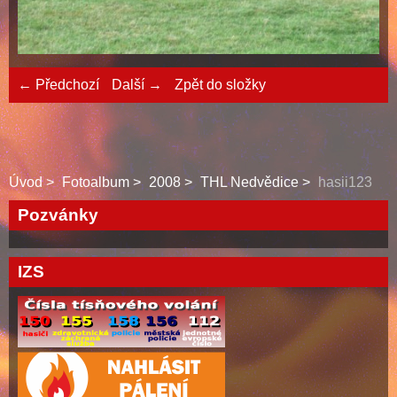
← Předchozí
Další →
Zpět do složky
Úvod
Fotoalbum
2008
THL Nedvědice
hasii123
Pozvánky
IZS