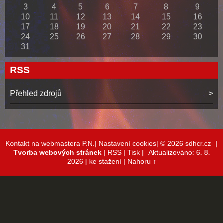
3
4
5
6
7
8
9
10
11
12
13
14
15
16
17
18
19
20
21
22
23
24
25
26
27
28
29
30
31
RSS
Přehled zdrojů
Kontakt na webmastera P.N.|
Nastavení cookies|
© 2026 sdhcr.cz
|
Tvorba webových stránek
|
RSS
|
Tisk
|
Aktualizováno: 6. 8.
2026
| ke stažení
|
Nahoru ↑