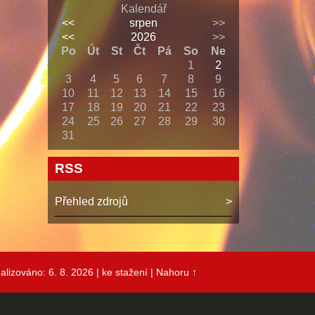
Kalendář
<<
srpen
>>
<<
2026
>>
Po
Út
St
Čt
Pá
So
Ne
1
2
3
4
5
6
7
8
9
10
11
12
13
14
15
16
17
18
19
20
21
22
23
24
25
26
27
28
29
30
31
RSS
Přehled zdrojů
alizováno: 6. 8. 2026
| ke stažení
|
Nahoru ↑