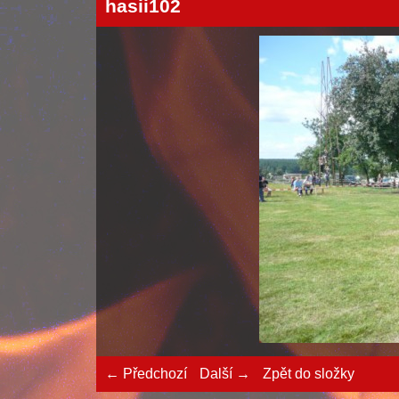
hasii102
← Předchozí
Další →
Zpět do složky