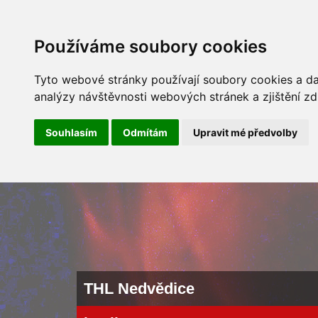
ÚVOD
NOVINKY
ARCHÍV 
Používáme soubory cookies
Tyto webové stránky používají soubory cookies a dal
analýzy návštěvnosti webových stránek a zjištění zd
Souhlasím
Odmítám
Upravit mé předvolby
THL Nedvědice