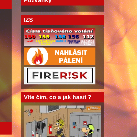
Pozvánky
IZS
Víte čím, co a jak hasit ?