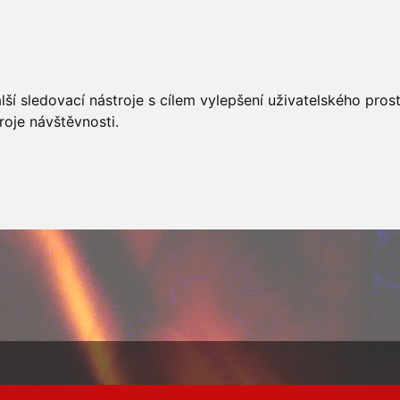
AKCÍ
JSDHO
FOTOALBUM
VIDEA
PREVENCE
O
ší sledovací nástroje s cílem vylepšení uživatelského pro
roje návštěvnosti.