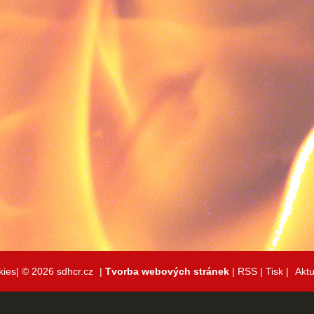
kies|
© 2026 sdhcr.cz
|
Tvorba webových stránek
|
RSS
|
Tisk
|
Aktu