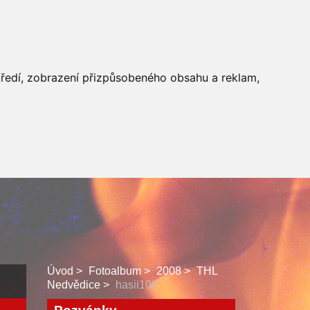
 SBORU
FACEBOOK
středí, zobrazení přizpůsobeného obsahu a reklam,
Úvod
Fotoalbum
2008
THL
Nedvědice
hasii102