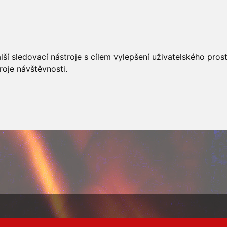
AKCÍ
JSDHO
FOTOALBUM
VIDEA
PREVENCE
O
ší sledovací nástroje s cílem vylepšení uživatelského pro
roje návštěvnosti.