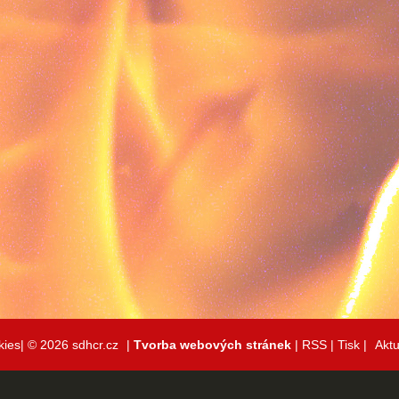
kies|
© 2026 sdhcr.cz
|
Tvorba webových stránek
|
RSS
|
Tisk
|
Aktu