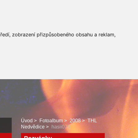
 SBORU
FACEBOOK
středí, zobrazení přizpůsobeného obsahu a reklam,
Úvod
Fotoalbum
2008
THL
Nedvědice
hasii075