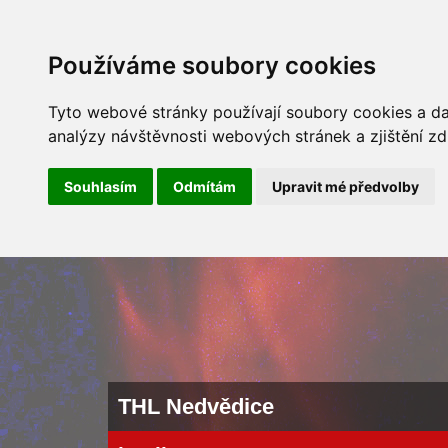
ÚVOD
NOVINKY
ARCHÍV 
Používáme soubory cookies
Tyto webové stránky používají soubory cookies a dal
analýzy návštěvnosti webových stránek a zjištění zd
Souhlasím
Odmítám
Upravit mé předvolby
THL Nedvědice