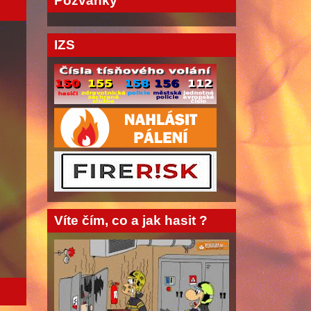
Pozvánky
IZS
Víte čím, co a jak hasit ?