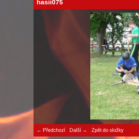
hasii075
← Předchozí
Další →
Zpět do složky