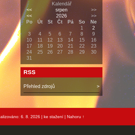
Kalendář
<<
srpen
>>
<<
2026
>>
Po
Út
St
Čt
Pá
So
Ne
1
2
3
4
5
6
7
8
9
10
11
12
13
14
15
16
17
18
19
20
21
22
23
24
25
26
27
28
29
30
31
RSS
Přehled zdrojů
alizováno: 6. 8. 2026
| ke stažení
|
Nahoru ↑